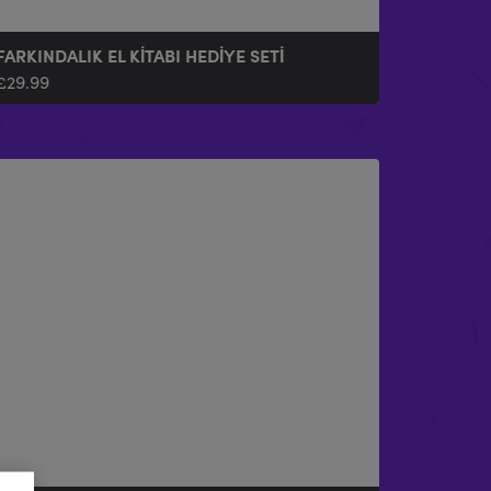
FARKINDALIK EL KITABI HEDIYE SETI
£
29.99