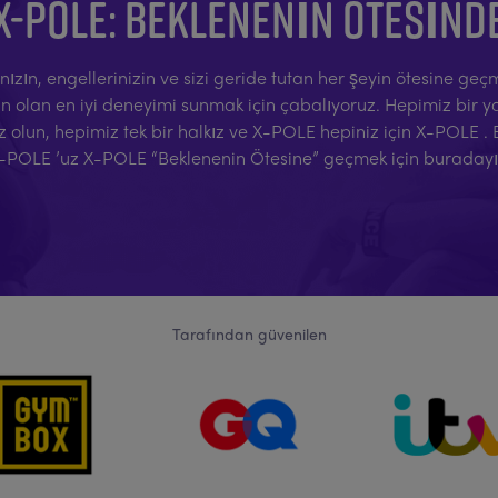
X-POLE: BEKLENENIN ÖTESIND
arınızın, engellerinizin ve sizi geride tutan her şeyin ötesine g
lan en iyi deneyimi sunmak için çabalıyoruz. Hepimiz bir yarı
z olun, hepimiz tek bir halkız ve X-POLE hepiniz için X-POLE .
-POLE ’uz X-POLE “Beklenenin Ötesine” geçmek için buradayı
Tarafından güvenilen