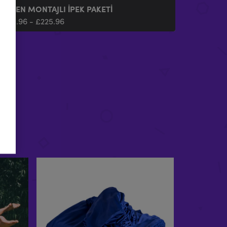
DÖNEN MONTAJLI İPEK PAKETI
£
205.96
-
£
225.96