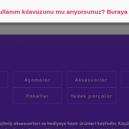
Bulmama yardım et.
llanım kılavuzunu mu arıyorsunuz? Buraya t
Aşamalar
Aksesuarlar
Paketler
Yedek parçalar
ilmiş aksesuarları ve hediyeye hazır ürünleri keşfedin. Küçü