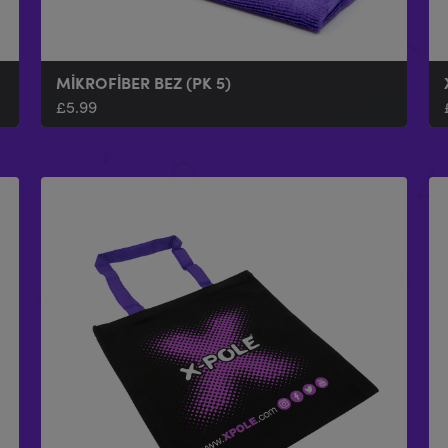
MIKROFIBER BEZ (PK 5)
£
5.99