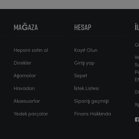
MAĞAZA
HESAP
İ
G
Hepsini satın al
Kayıt Olun
V
Direkler
Giriş yap
S
P
Aşamalar
Sepet
E
Havadan
İstek Listesi
0
Aksesuarlar
Sipariş geçmişi
X
Yedek parçalar
Finans Hakkında