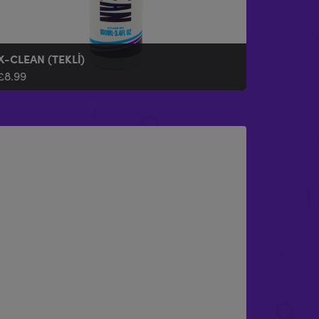
X-CLEAN (TEKLI)
£
8.99