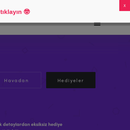
SSS
Hesabım
0
ıklayın
🤓
Havadan
Hediyeler
k detaylardan eksiksiz hediye