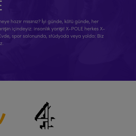
E
eçmeye hazır mısınız? İyi günde, kötü günde, her
şın içindeyiz: insanlık yarışı! X-POLE herkes X-
 Evde, spor salonunda, stüdyoda veya yolda: Biz
z.