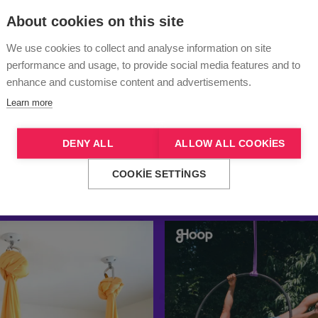
SPORT STATIK
About cookies on this site
£
99.99
-
£
139.99
We use cookies to collect and analyse information on site
performance and usage, to provide social media features and to
enhance and customise content and advertisements.
Bana daha fazlasını göster
Learn more
DENY ALL
ALLOW ALL COOKIES
COOKIE SETTINGS