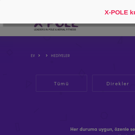
Takip et
Hakkında
X-POLE ku
EV
HEDIYELER
Tümü
Direkler
Her duruma uygun, özenle seç