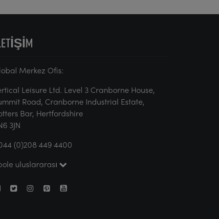
LETIŞIM
lobal Merkez Ofis:
ertical Leisure Ltd. Level 3 Cranborne House,
ummit Road, Cranborne Industrial Estate,
otters Bar, Hertfordshire
N6 3JN
044 (0)208 449 4400
pole uluslararası