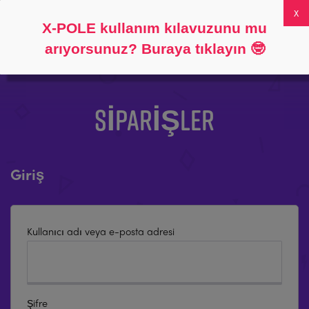
Takip et
Hakkında
SSS
Hesabım
0
X-POLE kullanım kılavuzunu mu
arıyorsunuz? Buraya tıklayın
🤓
SIPARIŞLER
Giriş
*Gerekli
Kullanıcı adı veya e-posta adresi
*Gerekli
Şifre