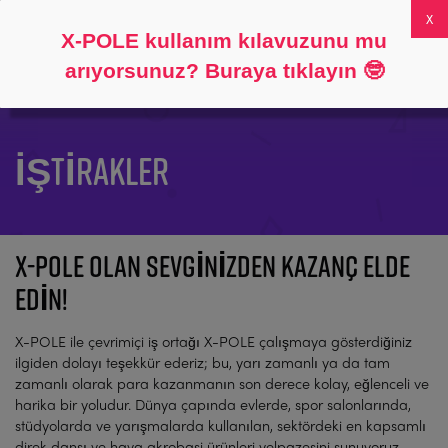
Takip et
Hakkında
SSS
Hesabım
0
X-POLE kullanım kılavuzunu mu
arıyorsunuz? Buraya tıklayın
🤓
İŞTIRAKLER
X-POLE OLAN SEVGINIZDEN KAZANÇ ELDE
EDIN!
X-POLE ile çevrimiçi iş ortağı X-POLE çalışmaya gösterdiğiniz
ilgiden dolayı teşekkür ederiz; bu, yarı zamanlı ya da tam
zamanlı olarak para kazanmanın son derece kolay, eğlenceli ve
harika bir yoludur. Dünya çapında evlerde, spor salonlarında,
stüdyolarda ve yarışmalarda kullanılan, sektördeki en kapsamlı
direk dansı ve hava akrobasi ürünleri yelpazesini sunuyoruz.