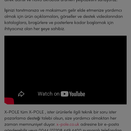
İşinizi tanıtmanıza ve maksimum gelir elde etmenize yardımcı
olmak için ürün açıklamaları, görseller ve destek videolarından
kataloglara, broşürlere ve posterlere kadar başlamak için
ihtiyacınız olan her şeye sahibiz.
X-POLE tüm X-POLE , ister ürünlerle ilgili teknik bir soru ister
pazarlama desteği talebi olsun, size yardımcı olmaktan her
zaman memnuniyet duyar.
x-pole.co.uk
adresine bir e-posta
gönderebilir veya 0044 (0)208 449 4400 numaralı telefondan