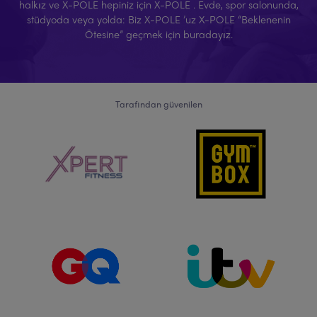
halkız ve X-POLE hepiniz için X-POLE . Evde, spor salonunda,
stüdyoda veya yolda: Biz X-POLE ’uz X-POLE “Beklenenin
Ötesine” geçmek için buradayız.
Tarafından güvenilen