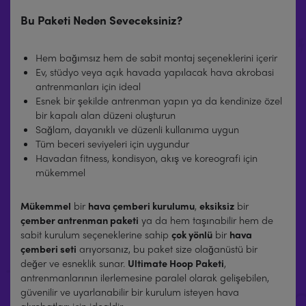
Bu Paketi Neden Seveceksiniz?
Hem bağımsız hem de sabit montaj seçeneklerini içerir
Ev, stüdyo veya açık havada yapılacak hava akrobasi
antrenmanları için ideal
Esnek bir şekilde antrenman yapın ya da kendinize özel
bir kapalı alan düzeni oluşturun
Sağlam, dayanıklı ve düzenli kullanıma uygun
Tüm beceri seviyeleri için uygundur
Havadan fitness, kondisyon, akış ve koreografi için
mükemmel
Mükemmel
bir
hava çemberi kurulumu
,
eksiksiz
bir
çember antrenman paketi
ya da hem taşınabilir hem de
sabit kurulum seçeneklerine sahip
çok yönlü
bir
hava
çemberi seti
arıyorsanız, bu paket size olağanüstü bir
değer ve esneklik sunar.
Ultimate Hoop Paketi
,
antrenmanlarının ilerlemesine paralel olarak gelişebilen,
güvenilir ve uyarlanabilir bir kurulum isteyen hava