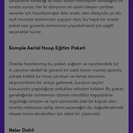
çerçevenin esnekliği ile sabit tavan montajının rahatlığını bir
arada sunan, her iki dünyanın en iyisini isteyen çember
severler için tasarlanmıştır. İster evde, ister stüdyoda ya da
açık havada antrenman yapıyor olun, bu hepsi bir arada
paket size güvenle antrenman yapabilmeniz için çeşitli
seçenekler sunar.
Komple Aerial Hoop Eğitim Paketi
Özenle hazırlanmış bu paket, sağlam ve ayarlanabilir bir
A-çerçeve iskeleti ile güvenli bir sabit tavan montaj aparatı,
yüksek kaliteli bir hava çemberi ve temel donanım
ekipmanlarını bir araya getirerek, kurulum seçimi
konusunda yaşadığınız zorlukları ortadan kaldırır. Bu paket,
gerektiğinde antrenman alanını rahatlıkla taşıyabilme
özgürlüğü arayan ve aynı zamanda özel bir kapalı alan
montaj noktasına sahip olma seçeneğini de değerlendirmek
isteyen hava akrobatları için ideal bir çözümdür.
Neler Dahil