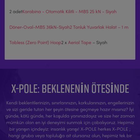
2 adet
Karabina - Otomatik Kilitli - MBS 25 kN - Siyah
Döner-Oval-MBS 36kN-Siyah
2 Tonluk Yuvarlak Halat – 1 m
Tabless (Zero Point) Hoop
2 x
Aerial Tape
– Siyah
X-POLE: BEKLENENIN ÖTESINDE
Kendi beklentilerinizin, sınırlarınızın, korkularınızın, engellerinizin
ve sizi geride tutan her şeyin ötesine geçmeye hazır mısınız? İyi
günde, kötü günde, her koşulda yanınızdayız ve size her zaman
mümkün olan en iyi deneyimi sunmak için çabalıyoruz. Hepimiz
bir yarışın içindeyiz: insanlık yarışı! X-POLE herkes X-POLE ;
hangi gruba veya topluluğa ait olursanız olun, hepimiz tek bir