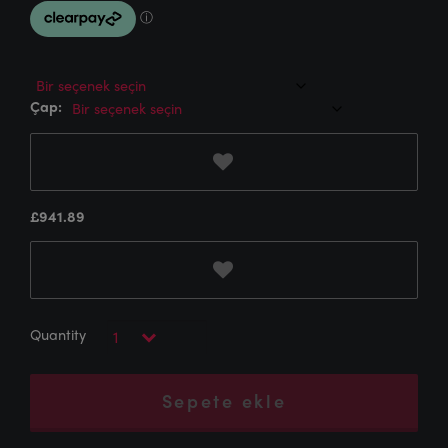
Çap:
£
941.89
Sepete ekle