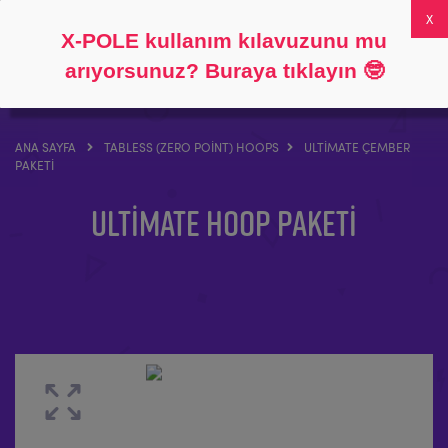
Takip et
Hakkında
SSS
Hesabım
0
X-POLE kullanım kılavuzunu mu
arıyorsunuz? Buraya tıklayın
🤓
ANA SAYFA
TABLESS (ZERO POINT) HOOPS
ULTIMATE ÇEMBER
PAKETI
Ultimate Hoop Paketi