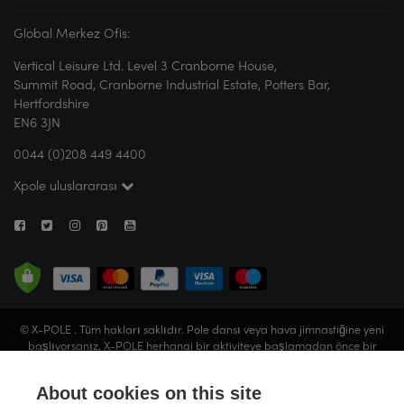
Global Merkez Ofis:
Vertical Leisure Ltd. Level 3 Cranborne House,
Summit Road, Cranborne Industrial Estate, Potters Bar,
Hertfordshire
EN6 3JN
0044 (0)208 449 4400
Xpole uluslararası
© X-POLE . Tüm hakları saklıdır. Pole dansı veya hava jimnastiğine yeni
başlıyorsanız, X-POLE herhangi bir aktiviteye başlamadan önce bir
stüdyoya gitmenizi veya sertifikalı bir eğitmeninden rehberlik almanızı X-
POLE tavsiye eder. Vertical Leisure Limited ( X-POLE adıyla faaliyet
About cookies on this site
göstermektedir), İngiltere ve Galler'de kayıtlıdır (Şirket No. 05057679).