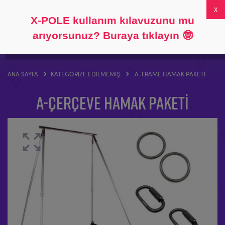
Takip et
Hakkında
SSS
Hesabım
0
X-POLE kullanım kılavuzunu mu
arıyorsunuz? Buraya tıklayın
🤓
ANA SAYFA
KATEGORIZE EDILMEMIŞ
A-FRAME HAMAK PAKETI
A-Çerçeve Hamak Paketi