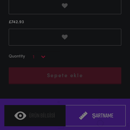
£
742.93
Sepete ekle
ÜRÜN BILGISI
ŞARTNAME