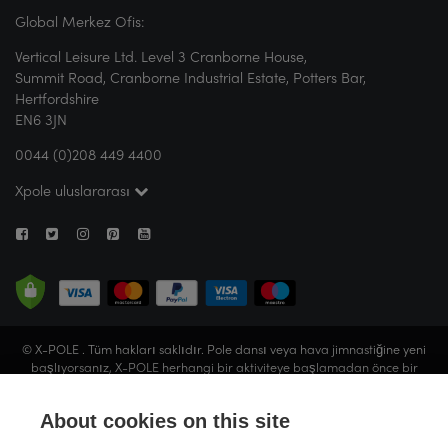
Global Merkez Ofis:
Vertical Leisure Ltd. Level 3 Cranborne House,
Summit Road, Cranborne Industrial Estate, Potters Bar,
Hertfordshire
EN6 3JN
0044 (0)208 449 4400
Xpole uluslararası
© X-POLE . Tüm hakları saklıdır. Pole dansı veya hava jimnastiğine yeni
başlıyorsanız, X-POLE herhangi bir aktiviteye başlamadan önce bir
stüdyoya gitmenizi veya sertifikalı bir eğitmeninden rehberlik almanızı X-
POLE tavsiye eder. Vertical Leisure Limited ( X-POLE adıyla faaliyet
About cookies on this site
göstermektedir), İngiltere ve Galler'de kayıtlıdır (Şirket No. 05057679).
Kayıtlı ofis: Ramon Lee Ltd., 93 Tabernacle Street, Londra, EC2A 4BA,