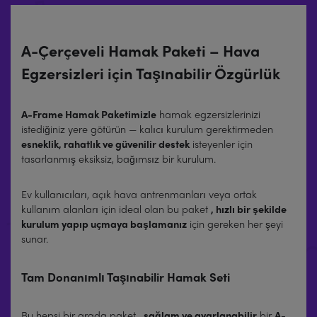
A-Çerçeveli Hamak Paketi – Hava
Egzersizleri için Taşınabilir Özgürlük
A-Frame Hamak Paketimizle
hamak egzersizlerinizi
istediğiniz yere götürün — kalıcı kurulum gerektirmeden
esneklik, rahatlık ve güvenilir destek
isteyenler için
tasarlanmış eksiksiz, bağımsız bir kurulum.
Ev kullanıcıları, açık hava antrenmanları veya ortak
kullanım alanları için ideal olan bu paket
, hızlı bir şekilde
kurulum yapıp uçmaya başlamanız
için gereken her şeyi
sunar.
Tam Donanımlı Taşınabilir Hamak Seti
Bu hepsi bir arada paket
, sağlam ve ayarlanabilir
bir
A-