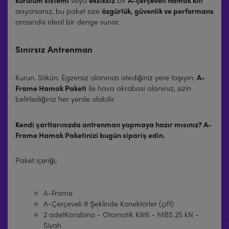
kurulum sistemi
veya
eksiksiz
bir
A-çerçeveli hamak kiti
arıyorsanız, bu paket size
özgürlük, güvenlik ve performans
arasında ideal bir denge sunar.
Sınırsız Antrenman
Kurun. Sökün. Egzersiz alanınızı istediğiniz yere taşıyın.
A-
Frame Hamak Paketi
ile hava akrobasi alanınız, sizin
belirlediğiniz her yerde olabilir.
Kendi şartlarınızda antrenman yapmaya hazır mısınız? A-
Frame Hamak Paketinizi bugün sipariş edin.
Paket içeriği;
A-Frame
A-Çerçeveli 8 Şeklinde Konektörler (çift)
2 adet
Karabina - Otomatik Kilitli - MBS 25 kN -
Siyah