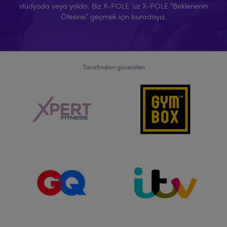
stüdyoda veya yolda: Biz X-POLE ’uz X-POLE “Beklenenin
Ötesine” geçmek için buradayız.
Tarafından güvenilen