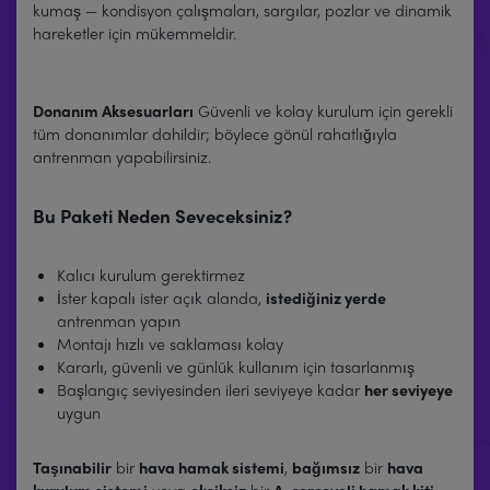
kumaş — kondisyon çalışmaları, sargılar, pozlar ve dinamik
hareketler için mükemmeldir.
Donanım Aksesuarları
Güvenli ve kolay kurulum için gerekli
tüm donanımlar dahildir; böylece gönül rahatlığıyla
antrenman yapabilirsiniz.
Bu Paketi Neden Seveceksiniz?
Kalıcı kurulum gerektirmez
İster kapalı ister açık alanda,
istediğiniz yerde
antrenman yapın
Montajı hızlı ve saklaması kolay
Kararlı, güvenli ve günlük kullanım için tasarlanmış
Başlangıç seviyesinden ileri seviyeye kadar
her seviyeye
uygun
Taşınabilir
bir
hava hamak sistemi
,
bağımsız
bir
hava