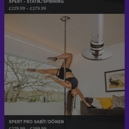
XPERT - STATIK/SPINNING
£
229.99
-
£
279.99
XPERT PRO SABIT/DÖNEN
£
279.99
-
£
399.99