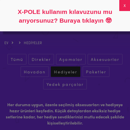
Takip et
Hakkında
SSS
Hesabım
0
X-POLE kullanım kılavuzunu mu
arıyorsunuz? Buraya tıklayın
🤓
EV
HEDIYELER
Tümü
Direkler
Aşamalar
Aksesuarlar
Havadan
Hediyeler
Paketler
Yedek parçalar
Her duruma uygun, özenle seçilmiş aksesuarları ve hediyeye
hazır ürünleri keşfedin. Küçük detaylardan eksiksiz hediye
setlerine kadar, her hediye sevdiklerinizi mutlu edecek şekilde
kişiselleştirilebilir.