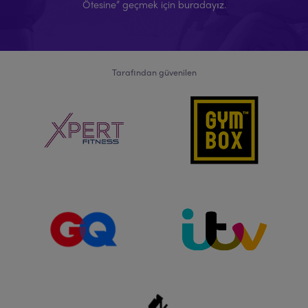
Ötesine” geçmek için buradayız.
Tarafından güvenilen