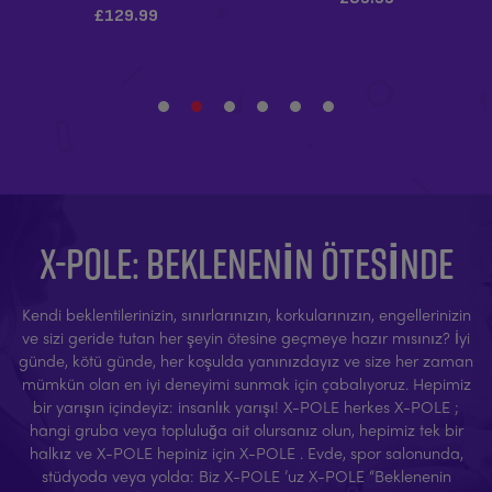
X-POLE: BEKLENENIN ÖTESINDE
Kendi beklentilerinizin, sınırlarınızın, korkularınızın, engellerinizin
ve sizi geride tutan her şeyin ötesine geçmeye hazır mısınız? İyi
günde, kötü günde, her koşulda yanınızdayız ve size her zaman
mümkün olan en iyi deneyimi sunmak için çabalıyoruz. Hepimiz
bir yarışın içindeyiz: insanlık yarışı! X-POLE herkes X-POLE ;
hangi gruba veya topluluğa ait olursanız olun, hepimiz tek bir
halkız ve X-POLE hepiniz için X-POLE . Evde, spor salonunda,
stüdyoda veya yolda: Biz X-POLE ’uz X-POLE “Beklenenin