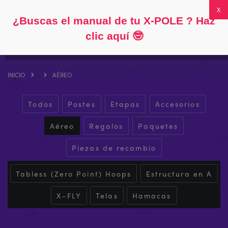
Siga
Acerca de
Preguntas frecuentes
Mi cuenta
0
¿Buscas el manual de tu X-POLE ? Haz
clic aquí
🤓
INICIO
AÉREO
Todos
Postes
Etapas
Accesorios
Aéreo
Regalos
Paquetes
Piezas de recambio
Tabless (Zero Point) Hoops
Estructura en A
X-FLY
Telas
Hamacas