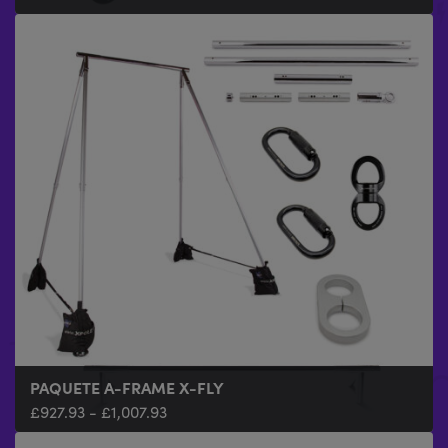
PAQUETE A-FRAME X-FLY
HAMACA AÉREA
SOPORTE PARA HAMACA AÉREA
AERIAL SILKS
£
£
£
£
927.93
79.99
59.99
69.99
-
-
£
£
89.99
1,007.93