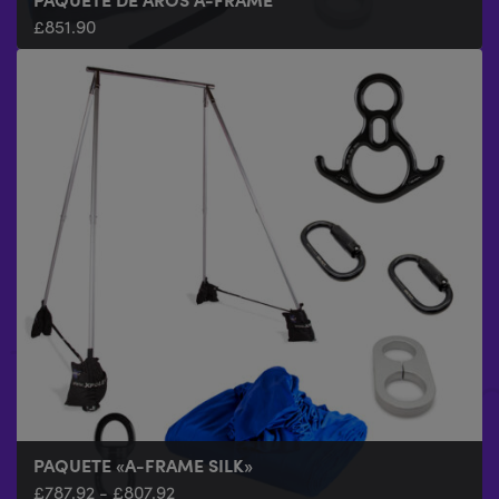
£
851.90
PAQUETE «A-FRAME SILK»
£
787.92
-
£
807.92