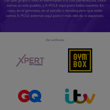
somos un solo pueblo, y X-POLE aquí para todos vosotros. En
casa, en el gimnasio, en el estudio o dondequiera que estés:
somos X-POLE estamos aquí para ir más allá de lo esperado.
De confianza