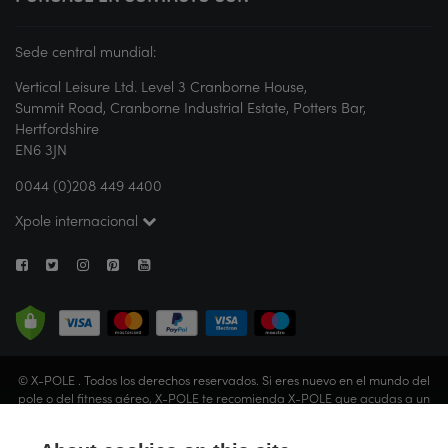
Sede central mundial:
Vertical Leisure Ltd. Level 3 Cranborne House,
Summit Road, Cranborne Industrial Estate, Potters Bar,
Hertfordshire
EN6 3JN
0044 (0)208 449 4400
Xpole internacional
© X-POLE . Todos los derechos reservados. Si eres nuevo en el mundo del
pole o del fitness aéreo, X-POLE te recomienda X-POLE que acudas a un
estudio o que solicites la orientación de un instructor certificado antes de
realizar cualquier actividad. Vertical Leisure Limited (que opera bajo el