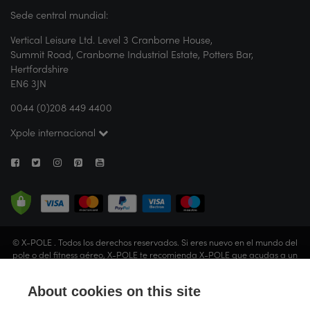
Sede central mundial:
Vertical Leisure Ltd. Level 3 Cranborne House,
Summit Road, Cranborne Industrial Estate, Potters Bar,
Hertfordshire
EN6 3JN
0044 (0)208 449 4400
Xpole internacional
© X-POLE . Todos los derechos reservados. Si eres nuevo en el mundo del
pole o del fitness aéreo, X-POLE te recomienda X-POLE que acudas a un
estudio o que solicites la orientación de un instructor certificado antes de
realizar cualquier actividad. Vertical Leisure Limited (que opera bajo el
About cookies on this site
nombre comercial de X-POLE) está registrada en Inglaterra y Gales (n.º
de sociedad: 05057679). Domicilio social: Ramon Lee Ltd., 93 Tabernacle