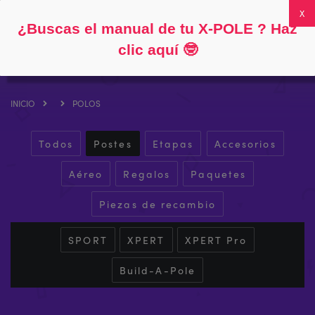
Siga
Acerca de
Preguntas frecuentes
Mi cuenta
0
¿Buscas el manual de tu X-POLE ? Haz
clic aquí
🤓
INICIO
POLOS
Todos
Postes
Etapas
Accesorios
Aéreo
Regalos
Paquetes
Piezas de recambio
SPORT
XPERT
XPERT Pro
Build-A-Pole