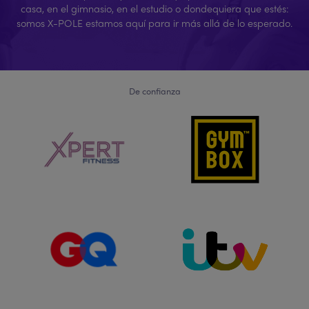
casa, en el gimnasio, en el estudio o dondequiera que estés:
somos X-POLE estamos aquí para ir más allá de lo esperado.
De confianza