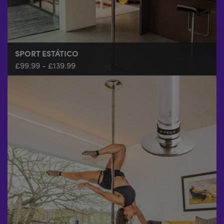
SPORT ESTÁTICO
XPERT - ESTÁTICA/SPINNING
£
£
99.99
229.99
-
-
£
£
139.99
279.99