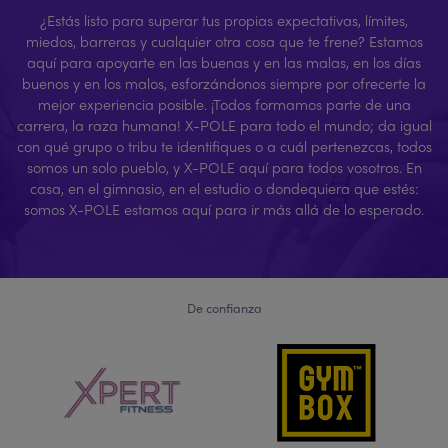
¿Estás listo para superar tus propias expectativas, límites,
miedos, barreras y cualquier otra cosa que te frene? Estamos
aquí para apoyarte en las buenas y en las malas, en los días
buenos y en los malos, esforzándonos siempre por ofrecerte la
mejor experiencia posible. ¡Todos formamos parte de una
carrera, la raza humana! X-POLE para todo el mundo; da igual
con qué grupo o tribu te identifiques o a cuál pertenezcas, todos
somos un solo pueblo, y X-POLE aquí para todos vosotros. En
casa, en el gimnasio, en el estudio o dondequiera que estés:
somos X-POLE estamos aquí para ir más allá de lo esperado.
De confianza