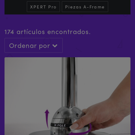
XPERT Pro
Piezas A-Frame
174 artículos encontrados.
Ordenar por