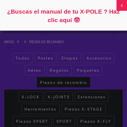
Siga
Acerca de
Preguntas frecuentes
Mi cuenta
0
¿Buscas el manual de tu X-POLE ? Haz
clic aquí
🤓
INICIO
PIEZAS DE RECAMBIO
Todos
Postes
Etapas
Accesorios
Aéreo
Regalos
Paquetes
Piezas de recambio
X-LOCK
X-JOINTS
Extensiones
Herramientas
Piezas X-STAGE
Piezas XPERT
SPORT
Piezas X-FLY