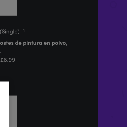
(Single)
ostes de pintura en polvo,
.
£
8.99