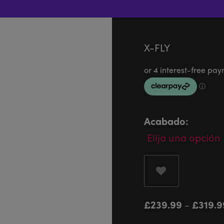
X-FLY
Acabado:
£
239.99
-
£
319.9