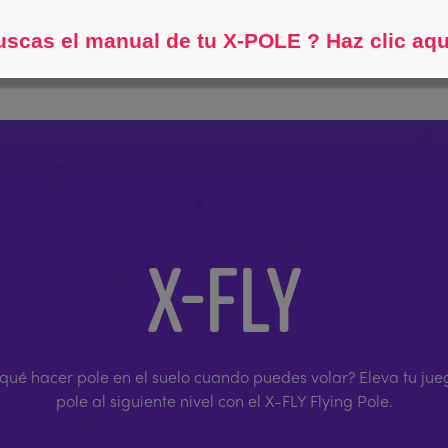
Ayúdame a encontrar...
scas el manual de tu X-POLE ? Haz clic aqu
X-FLY
 qué hacer pole en el suelo cuando puedes volar? Eleva tu jue
pole al siguiente nivel con el X-FLY Flying Pole.