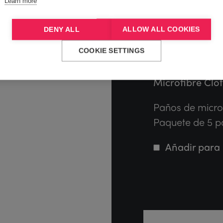
Learn more
DENY ALL
ALLOW ALL COOKIES
COOKIE SETTINGS
Microfibre Clot
Paños de microf
Paquete de 5 p
Añadir para