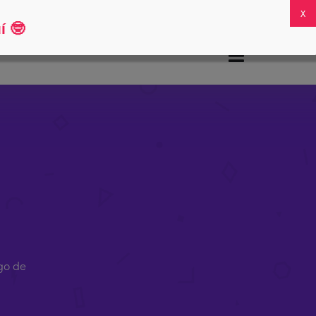
Preguntas frecuentes
Mi cuenta
0
í
🤓
go de