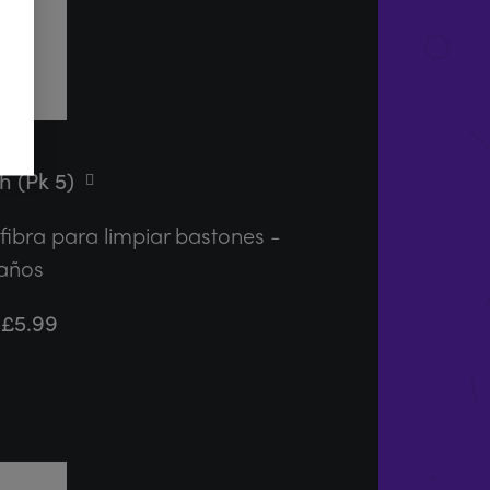
h (Pk 5)
ibra para limpiar bastones -
años
£
5.99