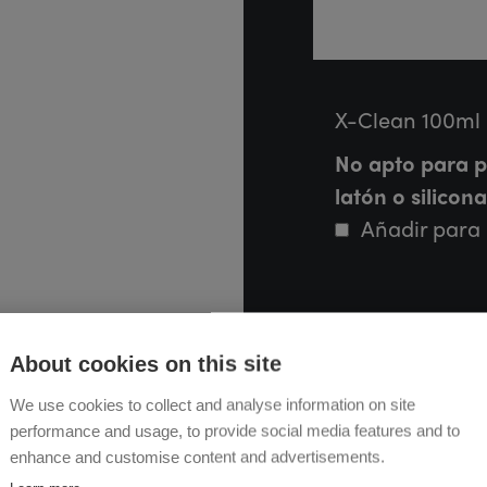
X-Clean 100ml 
No apto para p
latón o silicona
Añadir para
About cookies on this site
We use cookies to collect and analyse information on site
performance and usage, to provide social media features and to
enhance and customise content and advertisements.