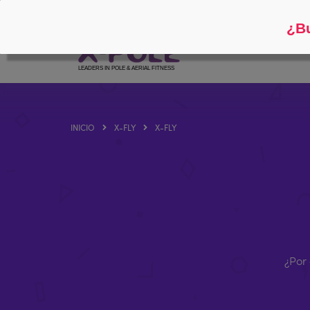
Siga
Acerca de
¿Bu
INICIO
X-FLY
X-FLY
¿Por