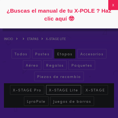
Siga
Acerca de
Preguntas frecuentes
Mi cuenta
0
¿Buscas el manual de tu X-POLE ? Haz
clic aquí
🤓
INICIO
ETAPAS
X-STAGE LITE
Todos
Postes
Etapas
Accesorios
Aéreo
Regalos
Paquetes
Piezas de recambio
X-STAGE Pro
X-STAGE Lite
X-STAGE
LyraPole
Juegos de barras