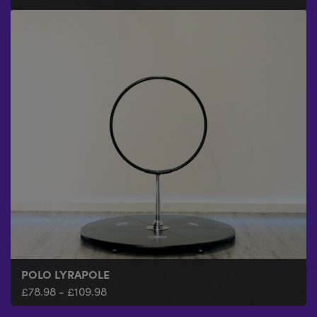
POLO LYRAPOLE
LYRAPOLE DE BAJO CONSUMO
£
£
78.98
308.97
-
-
£
£
109.98
339.97