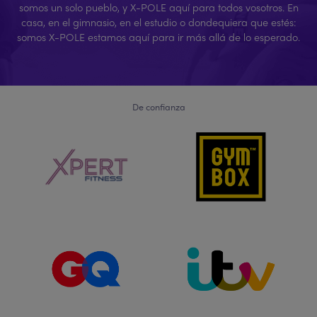
somos un solo pueblo, y X-POLE aquí para todos vosotros. En
casa, en el gimnasio, en el estudio o dondequiera que estés:
somos X-POLE estamos aquí para ir más allá de lo esperado.
De confianza