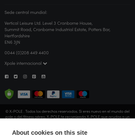
Sede central mundial:
Vertical Leisure Ltd. Level 3 Cranborne House,
Summit Road, Cranborne Industrial Estate, Potters Bar,
Hertfordshire
EN6 3JN
0044 (0)208 449 4400
Xpole internacional
© X-POLE . Todos los derechos reservados. Si eres nuevo en el mundo del
pole o del fitness aéreo, X-POLE te recomienda X-POLE que acudas a un
estudio o que solicites la orientación de un instructor certificado antes de
realizar cualquier actividad. Vertical Leisure Limited (que opera bajo el
About cookies on this site
nombre comercial de X-POLE) está registrada en Inglaterra y Gales (n.º