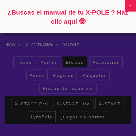
Siga
Acerca de
Preguntas frecuentes
Mi cuenta
0
¿Buscas el manual de tu X-POLE ? Haz
clic aquí
🤓
INICIO
ESCENARIOS
LYRAPOLE
Todos
Postes
Etapas
Accesorios
Aéreo
Regalos
Paquetes
Piezas de recambio
X-STAGE Pro
X-STAGE Lite
X-STAGE
LyraPole
Juegos de barras