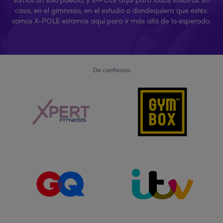
casa, en el gimnasio, en el estudio o dondequiera que estés:
somos X-POLE estamos aquí para ir más allá de lo esperado.
De confianza