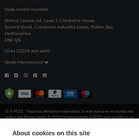
Sede central mundial:
Vertical Leisure Ltd. Level 3 Cranborne House,
Summit Road, Cranborne Industrial Estate, Potters Bar,
Hertfordshire
EN6 3JN
0044 (0)208 449 4400
Xpole internacional
© X-POLE . Todos los derechos reservados. Si eres nuevo en el mundo del
pole o del fitness aéreo, X-POLE te recomienda X-POLE que acudas a un
estudio o que solicites la orientación de un instructor certificado antes de
realizar cualquier actividad. Vertical Leisure Limited (que opera bajo el
About cookies on this site
nombre comercial de X-POLE) está registrada en Inglaterra y Gales (n.º