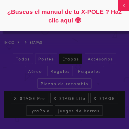
Siga
Acerca de
Preguntas frecuentes
Mi cuenta
0
¿Buscas el manual de tu X-POLE ? Haz
clic aquí
🤓
INICIO
ETAPAS
Todos
Postes
Etapas
Accesorios
Aéreo
Regalos
Paquetes
Piezas de recambio
X-STAGE Pro
X-STAGE Lite
X-STAGE
LyraPole
Juegos de barras