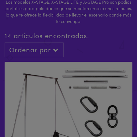
Los modelos X-STAGE, X-STAGE LITE y X-STAGE Pro son podios
portátiles para pole dance que se montan en solo unos minutos,
lo que te ofrece la flexibilidad de llevar el escenario donde más
te convenga.
14 artículos encontrados.
Ordenar por