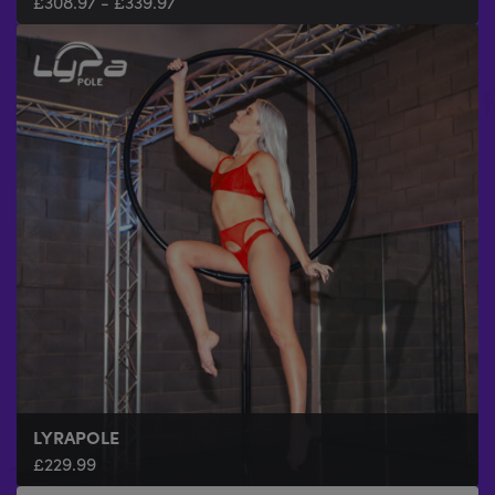
£
308.97
-
£
339.97
LYRAPOLE
£
229.99