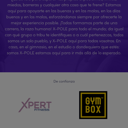
miedos, barreras y cualquier otra cosa que te frene? Estamos
aquí para apoyarte en las buenas y en las malas, en los días
buenos y en los malos, esforzándonos siempre por ofrecerte la
mejor experiencia posible. ¡Todos formamos parte de una
carrera, la raza humana! X-POLE para todo el mundo; da igual
con qué grupo o tribu te identifiques o a cuál pertenezcas, todos
somos un solo pueblo, y X-POLE aquí para todos vosotros. En
casa, en el gimnasio, en el estudio o dondequiera que estés:
somos X-POLE estamos aquí para ir más allá de lo esperado.
De confianza