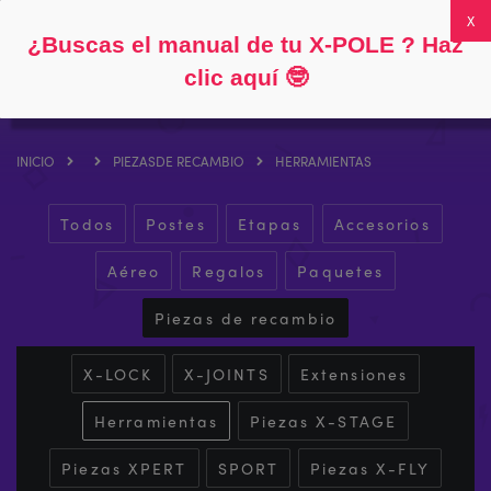
Siga
Acerca de
Preguntas frecuentes
Mi cuenta
0
¿Buscas el manual de tu X-POLE ? Haz
clic aquí
🤓
INICIO
PIEZAS
DE RECAMBIO
HERRAMIENTAS
Todos
Postes
Etapas
Accesorios
Aéreo
Regalos
Paquetes
Piezas de recambio
X-LOCK
X-JOINTS
Extensiones
Herramientas
Piezas X-STAGE
Piezas XPERT
SPORT
Piezas X-FLY