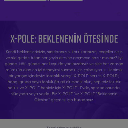
X-POLE: BEKLENENIN ÖTESINDE
Kendi beklentilerinizin, sınırlarınızın, korkularınızın, engellerinizin
ve sizi geride tutan her şeyin ötesine geçmeye hazır mısınız? İyi
günde, kötü günde, her koşulda yanınızdayız ve size her zaman
mümkün olan en iyi deneyimi sunmak için çabalıyoruz. Hepimiz
bir yarışın içindeyiz: insanlık yarışı! X-POLE herkes X-POLE ;
hangi gruba veya topluluğa ait olursanız olun, hepimiz tek bir
halkız ve X-POLE hepiniz için X-POLE . Evde, spor salonunda,
stüdyoda veya yolda: Biz X-POLE ’uz X-POLE “Beklenenin
Ötesine” geçmek için buradayız.
Tarafından güvenilen