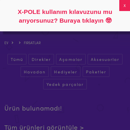
Takip et
Hakkında
SSS
Hesabım
0
X-POLE kullanım kılavuzunu mu
arıyorsunuz? Buraya tıklayın
🤓
EV
FIRSATLAR
Tümü
Direkler
Aşamalar
Aksesuarlar
Havadan
Hediyeler
Paketler
Yedek parçalar
Ürün bulunamadı!
Tüm ürünleri görüntüle >