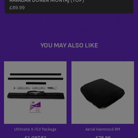
£
89.99