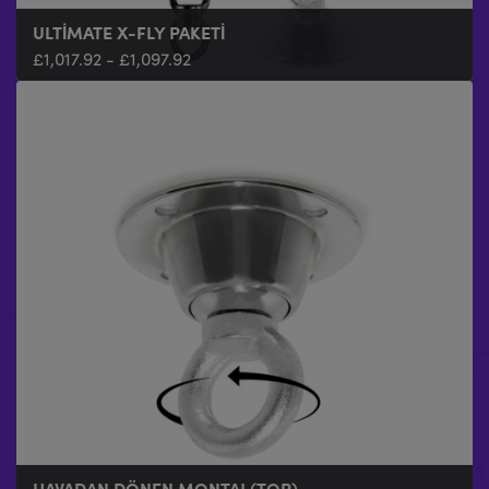
ULTIMATE X-FLY PAKETI
£
1,017.92
-
£
1,097.92
HAVADAN DÖNEN MONTAJ (TOP)