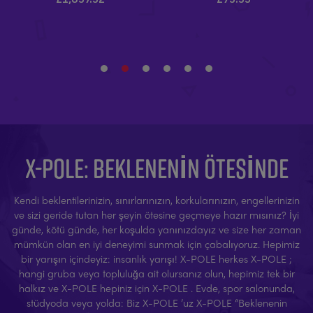
X-POLE: BEKLENENIN ÖTESINDE
Kendi beklentilerinizin, sınırlarınızın, korkularınızın, engellerinizin
ve sizi geride tutan her şeyin ötesine geçmeye hazır mısınız? İyi
günde, kötü günde, her koşulda yanınızdayız ve size her zaman
mümkün olan en iyi deneyimi sunmak için çabalıyoruz. Hepimiz
bir yarışın içindeyiz: insanlık yarışı! X-POLE herkes X-POLE ;
hangi gruba veya topluluğa ait olursanız olun, hepimiz tek bir
halkız ve X-POLE hepiniz için X-POLE . Evde, spor salonunda,
stüdyoda veya yolda: Biz X-POLE ’uz X-POLE “Beklenenin