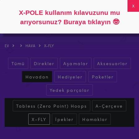
Takip et
Hakkında
SSS
Hesabım
0
X-POLE kullanım kılavuzunu mu
arıyorsunuz? Buraya tıklayın
🤓
EV
HAVA
X-FLY
Tümü
Direkler
Aşamalar
Aksesuarlar
Havadan
Hediyeler
Paketler
Yedek parçalar
Tabless (Zero Point) Hoops
A-Çerçeve
X-FLY
İpekler
Hamaklar