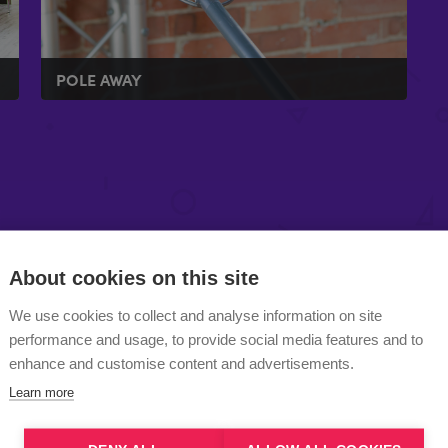
POLE AWAY
TAMBIÉN LE PUEDE INTERESA
About cookies on this site
We use cookies to collect and analyse information on site
performance and usage, to provide social media features and to
enhance and customise content and advertisements.
Learn more