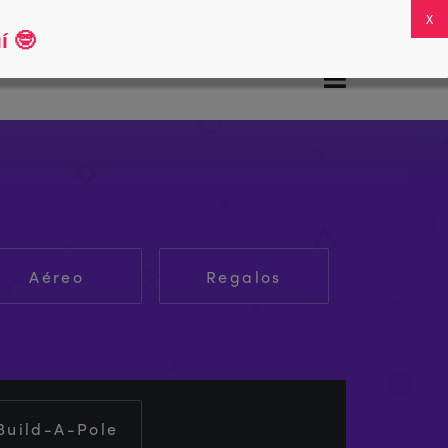
Preguntas frecuentes
Mi cuenta
0
í
🤓
Aéreo
Regalos
Build-A-Pole