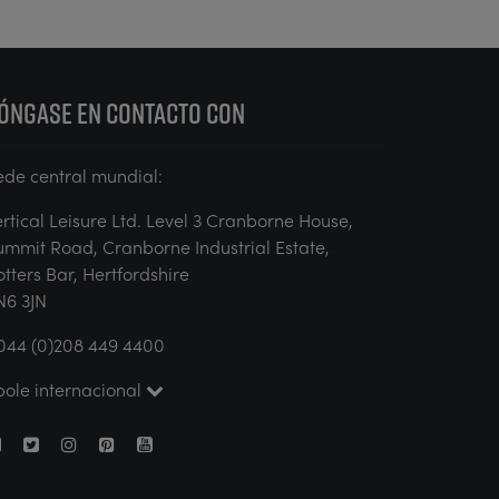
ÓNGASE EN CONTACTO CON
ede central mundial:
ertical Leisure Ltd. Level 3 Cranborne House,
ummit Road, Cranborne Industrial Estate,
otters Bar, Hertfordshire
N6 3JN
044 (0)208 449 4400
pole internacional