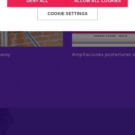
DENY ALL
ALLOW ALL COOKIES
COOKIE SETTINGS
Away
Ampliaciones posteriores 