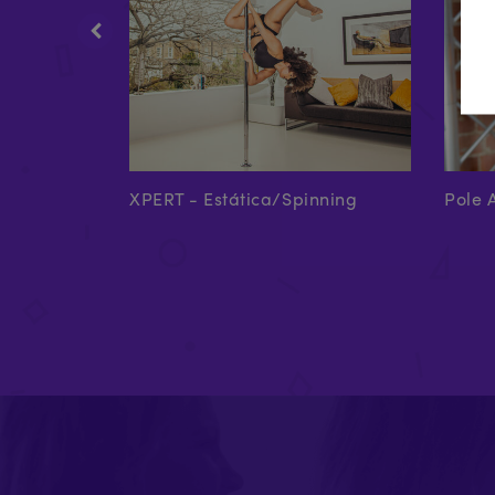
ara el poste
XPERT - Estática/Spinning
Pole 