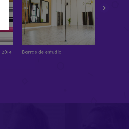
a 2014
Barras de estudio
Home Moun
Mount