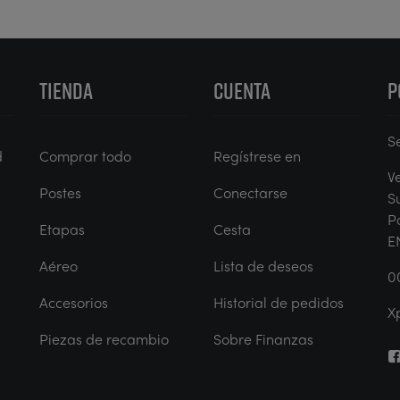
TIENDA
CUENTA
P
S
d
Comprar todo
Regístrese en
V
Postes
Conectarse
S
P
Etapas
Cesta
E
Aéreo
Lista de deseos
0
Accesorios
Historial de pedidos
X
Piezas de recambio
Sobre Finanzas