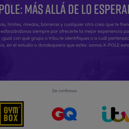
POLE: MÁS ALLÁ DE LO ESPER
vas, límites, miedos, barreras y cualquier otra cosa que te f
, esforzándonos siempre por ofrecerte la mejor experiencia p
ual con qué grupo o tribu te identifiques o a cuál pertenez
sio, en el estudio o dondequiera que estés: somos X-POLE est
De confianza