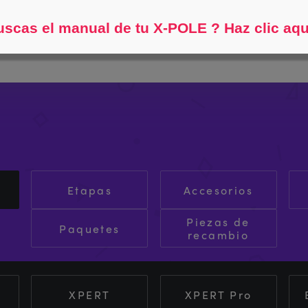
Ayúdame a encontrar...
scas el manual de tu X-POLE ? Haz clic aqu
Etapas
Accesorios
Piezas de
Paquetes
recambio
XPERT
XPERT Pro