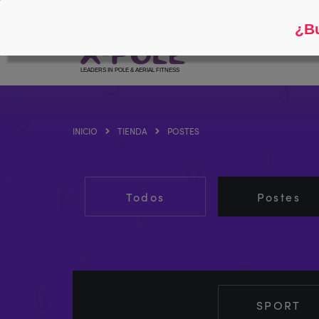
Siga
Acerca de
¿Bu
INICIO
TIENDA
POSTES
Todos
Postes
SPORT