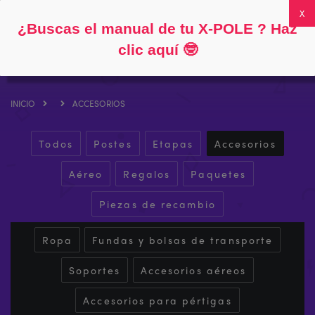
Siga
Acerca de
Preguntas frecuentes
Mi cuenta
0
¿Buscas el manual de tu X-POLE ? Haz
clic aquí
🤓
INICIO
ACCESORIOS
Todos
Postes
Etapas
Accesorios
Aéreo
Regalos
Paquetes
Piezas de recambio
Ropa
Fundas y bolsas de transporte
Soportes
Accesorios aéreos
Accesorios para pértigas