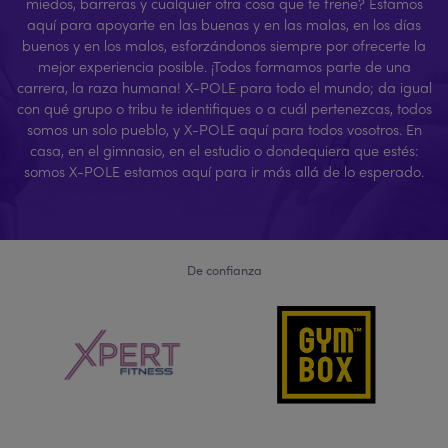
miedos, barreras y cualquier otra cosa que te frene? Estamos
aquí para apoyarte en las buenas y en las malas, en los días
buenos y en los malos, esforzándonos siempre por ofrecerte la
mejor experiencia posible. ¡Todos formamos parte de una
carrera, la raza humana! X-POLE para todo el mundo; da igual
con qué grupo o tribu te identifiques o a cuál pertenezcas, todos
somos un solo pueblo, y X-POLE aquí para todos vosotros. En
casa, en el gimnasio, en el estudio o dondequiera que estés:
somos X-POLE estamos aquí para ir más allá de lo esperado.
De confianza