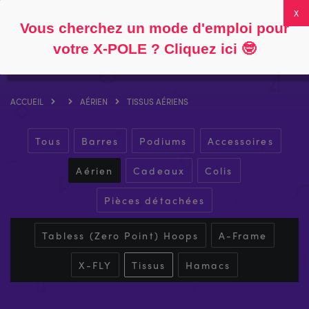
Suivre
À propos
FAQ
Mon compte
0
Vous cherchez un mode d'emploi pour
votre X-POLE ? Cliquez ici
🤓
ACCUEIL
AÉRIEN
TISSUS AÉRIENS
Tous
Barres
Podiums
Accessoires
Aérien
Cadeaux
Colis
Pièces détachées
Tabless (Zero Point) Hoops
A-Frame
X-FLY
Tissus
Hamacs