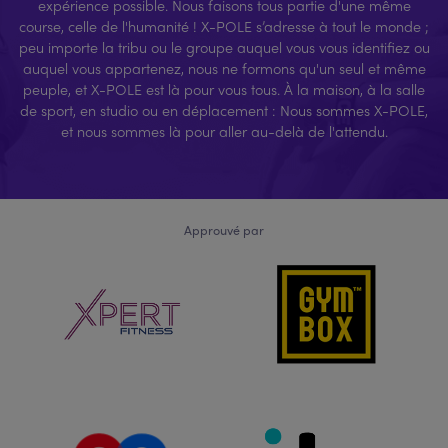
expérience possible. Nous faisons tous partie d'une même
course, celle de l'humanité ! X-POLE s’adresse à tout le monde ;
peu importe la tribu ou le groupe auquel vous vous identifiez ou
auquel vous appartenez, nous ne formons qu'un seul et même
peuple, et X-POLE est là pour vous tous. À la maison, à la salle
de sport, en studio ou en déplacement : Nous sommes X-POLE,
et nous sommes là pour aller au-delà de l'attendu.
Approuvé par