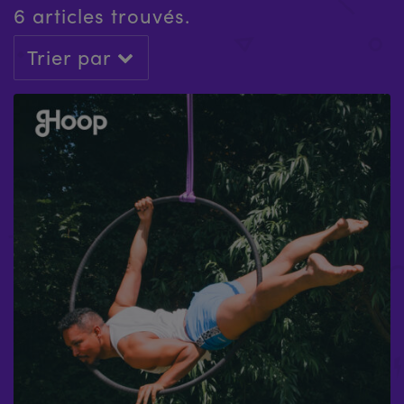
6 articles trouvés.
Trier par
PAQUET DE CERCEAUX POUR A-FRAME
£
851.90