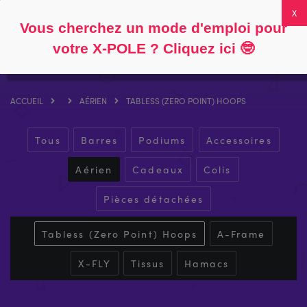
Suivre
À propos
FAQ
Mon compte
0
Vous cherchez un mode d'emploi pour
votre X-POLE ? Cliquez ici
🤓
ACCUEIL
AÉRIEN
TABLESS (ZERO POINT) HOOPS
Tous
Barres
Podiums
Accessoires
Aérien
Cadeaux
Colis
Pièces détachées
Tabless (Zero Point) Hoops
A-Frame
X-FLY
Tissus
Hamacs