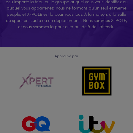
peu importe la tribu ou le groupe auquel vous vous identifiez ou
auquel vous appartenez, nous ne formons qu'un seul et même
peuple, et X-POLE est là pour vous tous. À la maison, à la salle
de sport, en studio ou en déplacement : Nous sommes X-POLE,
et nous sommes là pour aller au-delà de l'attendu.
Approuvé par