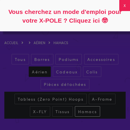
Suivre
À propos
FAQ
Mon compte
0
Vous cherchez un mode d'emploi pour
votre X-POLE ? Cliquez ici
🤓
ACCUEIL
AÉRIEN
HAMACS
Tous
Barres
Podiums
Accessoires
Aérien
Cadeaux
Colis
Pièces détachées
Tabless (Zero Point) Hoops
A-Frame
X-FLY
Tissus
Hamacs