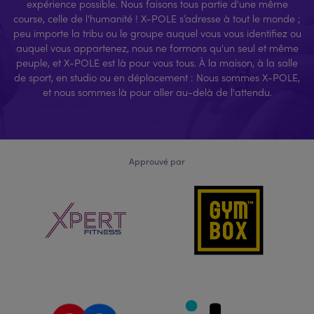
expérience possible. Nous faisons tous partie d'une même
course, celle de l'humanité ! X-POLE s’adresse à tout le monde ;
peu importe la tribu ou le groupe auquel vous vous identifiez ou
auquel vous appartenez, nous ne formons qu'un seul et même
peuple, et X-POLE est là pour vous tous. À la maison, à la salle
de sport, en studio ou en déplacement : Nous sommes X-POLE,
et nous sommes là pour aller au-delà de l'attendu.
Approuvé par