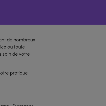
frant de nombreux
ice ou toute
s soin de votre
votre pratique
 barre . Surmener