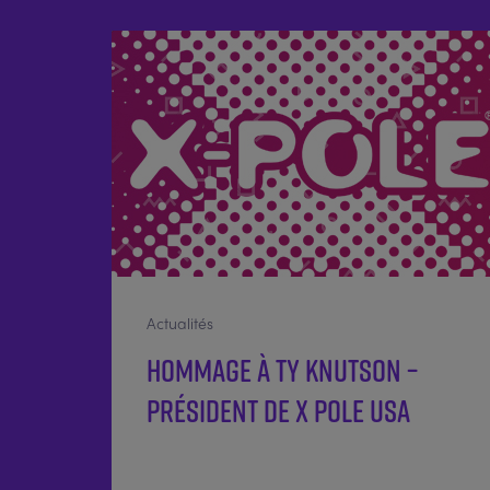
Actualités
Hommage à Ty Knutson –
Président de X POLE USA