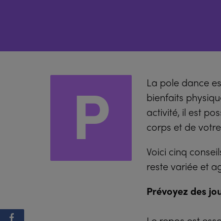
P
La pole dance est
bienfaits physiq
activité, il est 
corps et de votre 
Voici cinq consei
reste variée et a
Prévoyez des jo
Le repos est esse