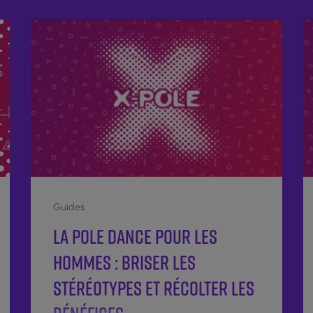
Guides
La pole dance pour les
hommes : briser les
stéréotypes et récolter les