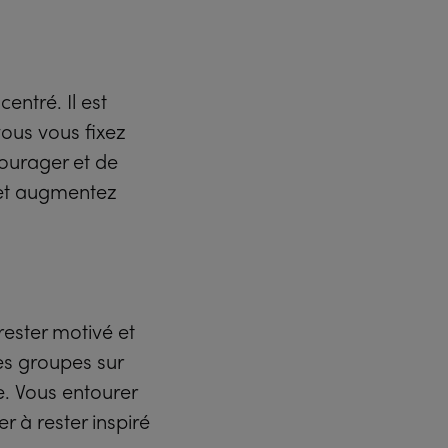
entré. Il est
 vous vous fixez
courager et de
 et augmentez
ester motivé et
es groupes sur
e. Vous entourer
 à rester inspiré