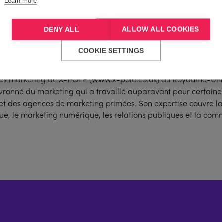
Learn more
DENY ALL
ALLOW ALL COOKIES
COOKIE SETTINGS
vités marketing de X-POLE (www.x-pole.co.uk) au Royaume-Uni 
vronné du marketing qui a travaillé auparavant pour certain
 des agences de marketing primées. Son expertise couvre la 
ue, le marketing numérique, les relations publiques et la co