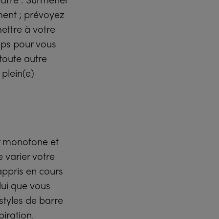
ment ; prévoyez
ettre à votre
mps pour vous
toute autre
 plein(e)
r monotone et
 varier votre
ppris en cours
lui que vous
styles de barre
piration.