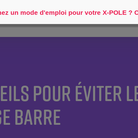
Aidez-moi à trouver...
ez un mode d'emploi pour votre X-POLE ? Cl
EILS POUR ÉVITER L
E BARRE