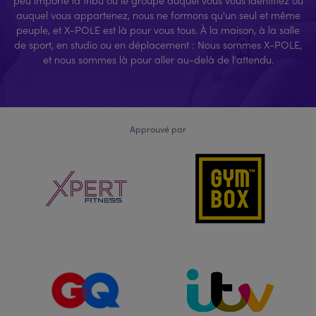
auquel vous appartenez, nous ne formons qu'un seul et même
peuple, et X-POLE est là pour vous tous. À la maison, à la salle
de sport, en studio ou en déplacement : Nous sommes X-POLE,
et nous sommes là pour aller au-delà de l'attendu.
Approuvé par