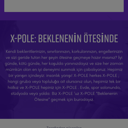
X-POLE: BEKLENENIN ÖTESINDE
Kendi beklentilerinizin, sınırlarınızın, korkularınızın, engellerinizin
ve sizi geride tutan her şeyin ötesine geçmeye hazır mısınız? İyi
günde, kötü günde, her koşulda yanınızdayız ve size her zaman
mümkün olan en iyi deneyimi sunmak için çabalıyoruz. Hepimiz
bir yarışın içindeyiz: insanlık yarışı! X-POLE herkes X-POLE ;
hangi gruba veya topluluğa ait olursanız olun, hepimiz tek bir
halkız ve X-POLE hepiniz için X-POLE . Evde, spor salonunda,
stüdyoda veya yolda: Biz X-POLE ’uz X-POLE “Beklenenin
Ötesine” geçmek için buradayız.
Tarafından güvenilen