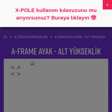
Takip et
Hakkında
SSS
Hesabım
0
X-POLE kullanım kılavuzunu mu
arıyorsunuz? Buraya tıklayın
🤓
EV
A ÇERÇEVESI
PARÇALARI
A ÇERÇEVESI AYAĞI - ALT YÜKSEKLIK
A-Frame Ayak - Alt yükseklik