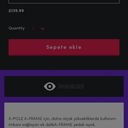
£
139.99
Sepete ekle
ÜRÜN BILGISI
X-POLE A-FRAME için, daha alçak yüksekliklerde kullanım
imkanı sağlayan ek delikA-FRAME yedek ayak.