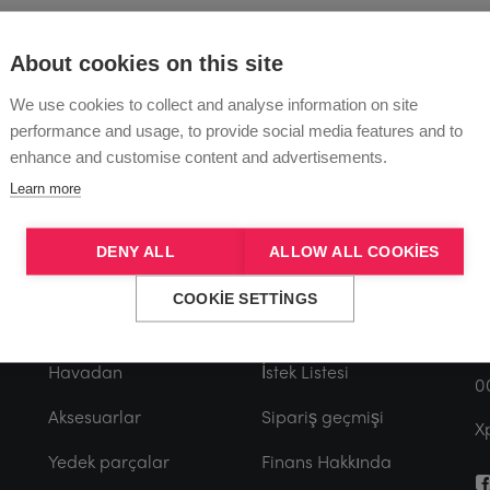
About cookies on this site
We use cookies to collect and analyse information on site
performance and usage, to provide social media features and to
MAĞAZA
HESAP
İ
enhance and customise content and advertisements.
Learn more
G
Hepsini satın al
Kayıt Olun
DENY ALL
ALLOW ALL COOKIES
V
Direkler
Giriş yap
S
COOKIE SETTINGS
P
Aşamalar
Sepet
E
Havadan
İstek Listesi
0
Aksesuarlar
Sipariş geçmişi
X
Yedek parçalar
Finans Hakkında