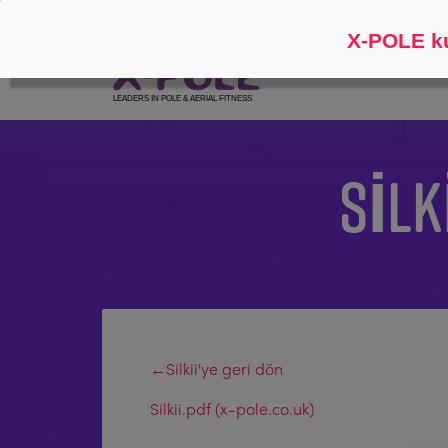
Takip et
Hakkında
X-POLE ku
SILK
←Silkii'ye geri dön
Silkii.pdf (x-pole.co.uk)