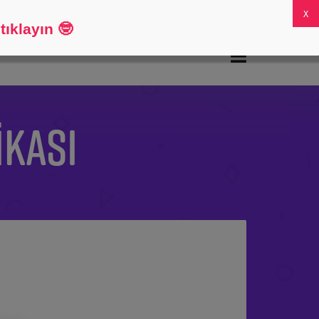
SSS
Hesabım
0
ıklayın
🤓
IKASI