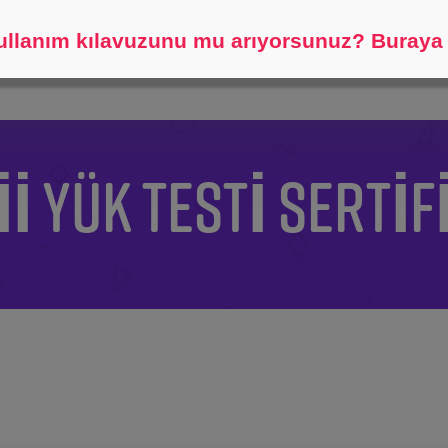
Bulmama yardım et.
llanım kılavuzunu mu arıyorsunuz? Buraya t
II YÜK TESTI SERTIF