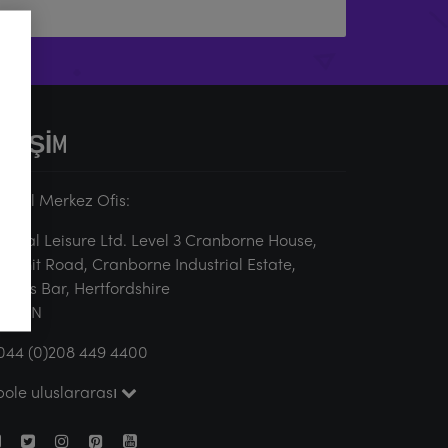
LETIŞIM
lobal Merkez Ofis:
ertical Leisure Ltd. Level 3 Cranborne House,
ummit Road, Cranborne Industrial Estate,
otters Bar, Hertfordshire
N6 3JN
044 (0)208 449 4400
pole uluslararası