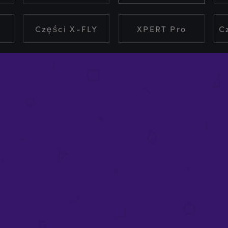
Części X-FLY
XPERT Pro
C
KLUCZ SZEŚCIOKĄTNY (5
Z SZEŚCIOKĄTNY (4 MM)
(PASUJE DO ŚRUBY M10)
BA M8)
(SWORZEŃ X-JOINT)
£
1.19