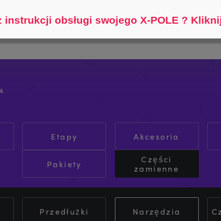
Pomóż mi znaleźć...
 instrukcji obsługi swojego X-POLE ? Kliknij
A
Etapy
Akcesoria
Części
Pakiety
zamienne
Przedłużki
Narzędzia
C