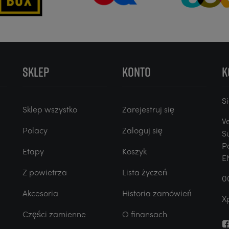
SKLEP
KONTO
K
S
i
Sklep wszystko
Zarejestruj się
V
Polacy
Zaloguj się
S
P
Etapy
Koszyk
E
Z powietrza
Lista życzeń
0
Akcesoria
Historia zamówień
X
Części zamienne
O finansach