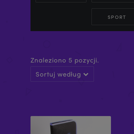
SPORT
Znaleziono 5 pozycji.
Sortuj według
KLUCZ SZEŚCIOKĄTNY (3 MM)
KLUC
(ŚRUBA M6)
(ŚRU
£
0.99
£
1.09