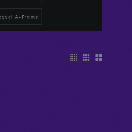
zęści A-Frame
 MM)
KLUCZ SZEŚCIOKĄTNY (6 MM)
£
1.50