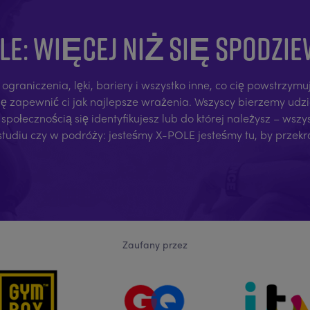
LE: WIĘCEJ NIŻ SIĘ SPODZI
raniczenia, lęki, bariery i wszystko inne, co cię powstrzymuj
się zapewnić ci jak najlepsze wrażenia. Wszyscy bierzemy udz
społecznością się identyfikujesz lub do której należysz – wsz
studiu czy w podróży: jesteśmy X-POLE jesteśmy tu, by przek
Zaufany przez