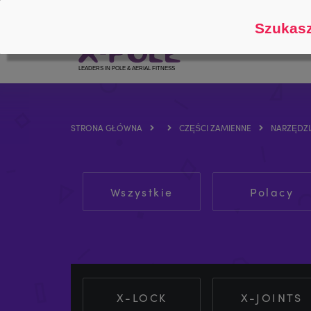
Śledź
O
Szukasz
STRONA GŁÓWNA
CZĘŚCI ZAMIENNE
NARZĘDZI
Wszystkie
Polacy
X-LOCK
X-JOINTS