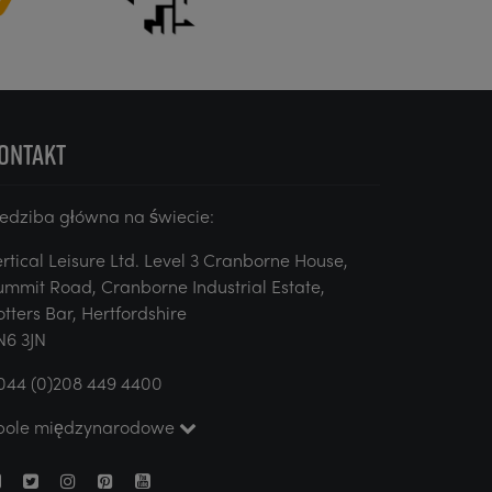
ONTAKT
iedziba główna na świecie:
ertical Leisure Ltd. Level 3 Cranborne House,
ummit Road, Cranborne Industrial Estate,
otters Bar, Hertfordshire
N6 3JN
044 (0)208 449 4400
pole międzynarodowe