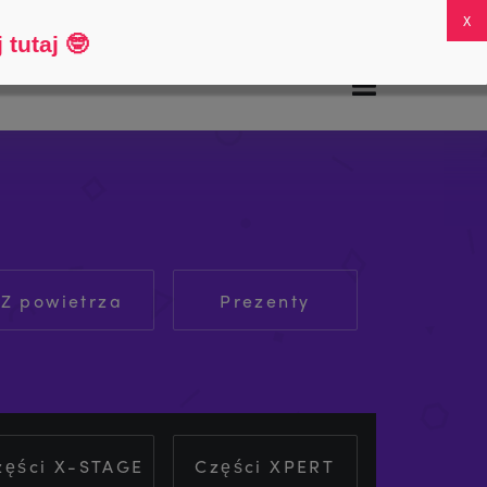
FAQs
Moje konto
0
 tutaj
🤓
Z powietrza
Prezenty
zęści X-STAGE
Części XPERT