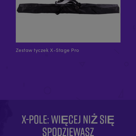
Zestaw tyczek X-Stage Pro
Ro
X-POLE: WIĘCEJ NIŻ SIĘ
SPODZIEWASZ