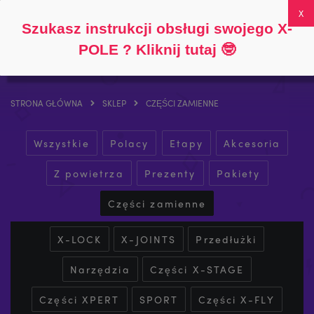
Śledź
O
FAQs
Moje konto
0
Szukasz instrukcji obsługi swojego X-
POLE ? Kliknij tutaj
🤓
STRONA GŁÓWNA
SKLEP
CZĘŚCI ZAMIENNE
Wszystkie
Polacy
Etapy
Akcesoria
Z powietrza
Prezenty
Pakiety
Części zamienne
X-LOCK
X-JOINTS
Przedłużki
Narzędzia
Części X-STAGE
Części XPERT
SPORT
Części X-FLY