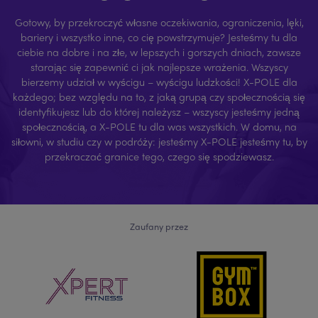
Gotowy, by przekroczyć własne oczekiwania, ograniczenia, lęki,
bariery i wszystko inne, co cię powstrzymuje? Jesteśmy tu dla
ciebie na dobre i na złe, w lepszych i gorszych dniach, zawsze
starając się zapewnić ci jak najlepsze wrażenia. Wszyscy
bierzemy udział w wyścigu – wyścigu ludzkości! X-POLE dla
każdego; bez względu na to, z jaką grupą czy społecznością się
identyfikujesz lub do której należysz – wszyscy jesteśmy jedną
społecznością, a X-POLE tu dla was wszystkich. W domu, na
siłowni, w studiu czy w podróży: jesteśmy X-POLE jesteśmy tu, by
przekraczać granice tego, czego się spodziewasz.
Zaufany przez