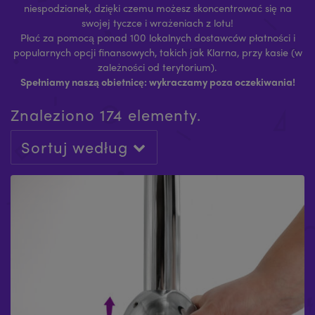
niespodzianek, dzięki czemu możesz skoncentrować się na
swojej tyczce i wrażeniach z lotu!
Płać za pomocą ponad 100 lokalnych dostawców płatności i
popularnych opcji finansowych, takich jak Klarna, przy kasie (w
zależności od terytorium).
Spełniamy naszą obietnicę: wykraczamy poza oczekiwania!
Znaleziono 174 elementy.
Sortuj według