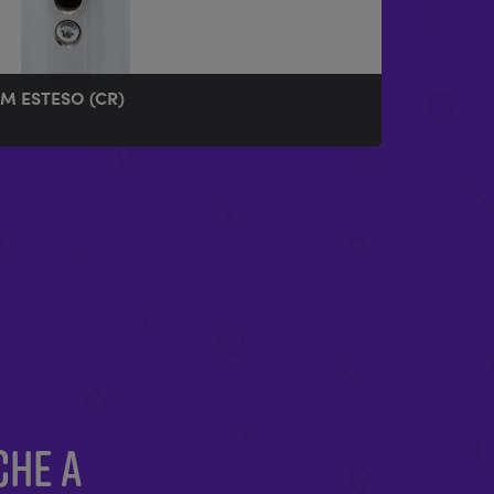
M ESTESO (CR)
CHE A