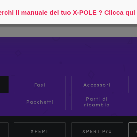
Aiutami a trovare...
rchi il manuale del tuo X-POLE ? Clicca qui
Fasi
Accessori
Parti di
Pacchetti
ricambio
XPERT
XPERT Pro