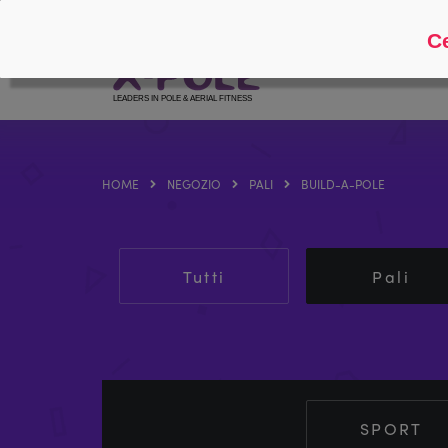
Seguire
Circa
Ce
HOME
NEGOZIO
PALI
BUILD-A-POLE
Tutti
Pali
SPORT