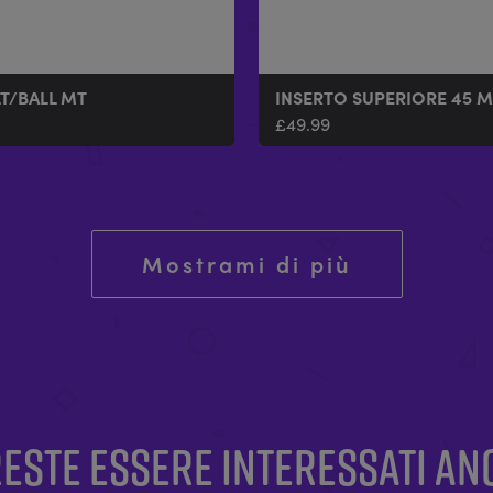
LT/BALL MT
INSERTO SUPERIORE 45 M
£
49.99
Mostrami di più
ESTE ESSERE INTERESSATI AN