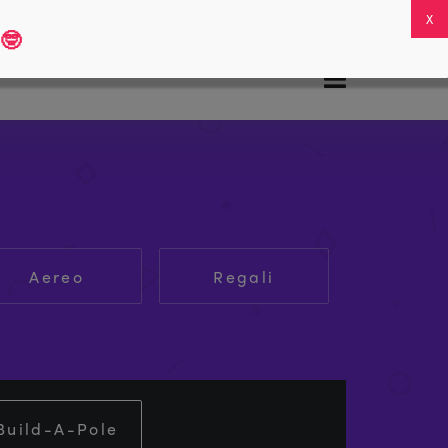
Domande frequenti
Il mio account
0
🤓
Aereo
Regali
Build-A-Pole