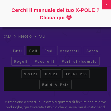
Seguire
Circa
Domande frequenti
Il mio account
0
Cerchi il manuale del tuo X-POLE ?
Clicca qui
🤓
CASA
NEGOZIO
PALI
Tutti
Pali
Fasi
Accessori
Aereo
Regali
Pacchetti
Parti di ricambio
SPORT
XPERT
XPERT Pro
Build-A-Pole
A rotazione o statici, in un'ampia gamma di finiture con relative
prolunghe, qui troverete tutto ciò che vi serve per il vostro set di