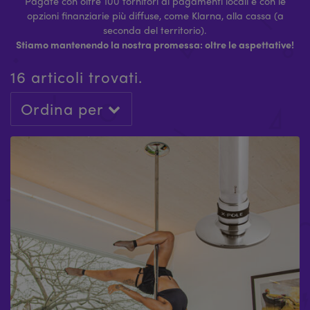
Pagate con oltre 100 fornitori di pagamenti locali e con le
opzioni finanziarie più diffuse, come Klarna, alla cassa (a
seconda del territorio).
Stiamo mantenendo la nostra promessa: oltre le aspettative!
16 articoli trovati.
Ordina per