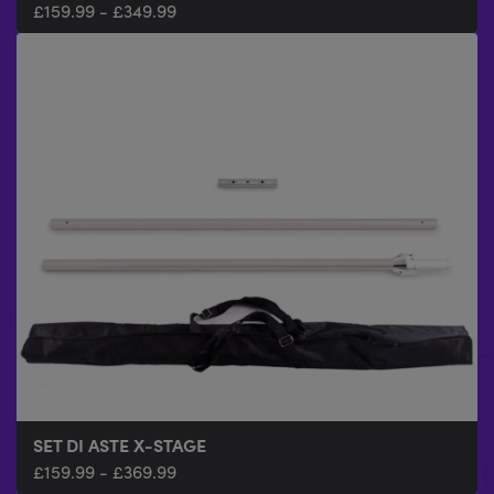
£
159.99
-
£
349.99
SET DI ASTE X-STAGE
£
159.99
-
£
369.99