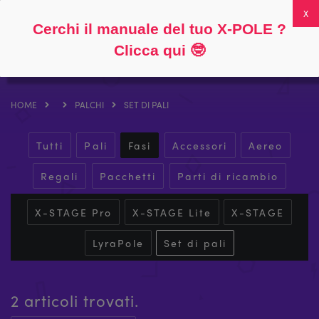
Seguire
Circa
Domande frequenti
Il mio account
0
Cerchi il manuale del tuo X-POLE ?
Clicca qui
🤓
HOME
PALCHI
SET DI PALI
Tutti
Pali
Fasi
Accessori
Aereo
Regali
Pacchetti
Parti di ricambio
X-STAGE Pro
X-STAGE Lite
X-STAGE
LyraPole
Set di pali
2 articoli trovati.