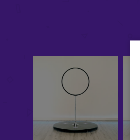
£
78.98
-
£
109.98