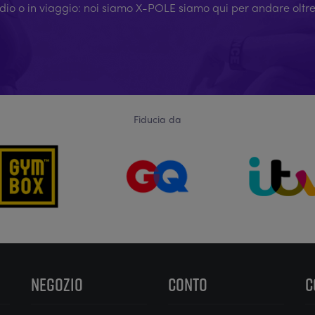
udio o in viaggio: noi siamo X-POLE siamo qui per andare oltre
Fiducia da
NEGOZIO
CONTO
C