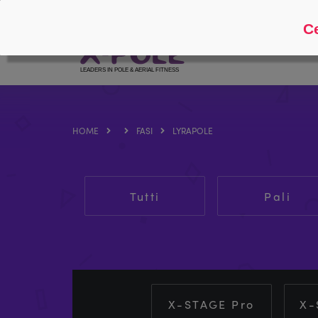
Seguire
Circa
Ce
HOME
FASI
LYRAPOLE
Tutti
Pali
X-STAGE Pro
X-