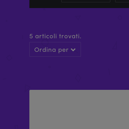
5 articoli trovati.
Ordina per
PACCHETTO A-FRAME X-FLY
£
927.93
-
£
1,007.93