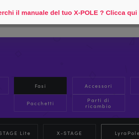
Aiutami a trovare...
rchi il manuale del tuo X-POLE ? Clicca qui
Fasi
Accessori
Parti di
Pacchetti
ricambio
STAGE Lite
X-STAGE
LyraPol