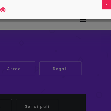
Domande frequenti
Il mio account
0
🤓
Aereo
Regali
e
Set di pali