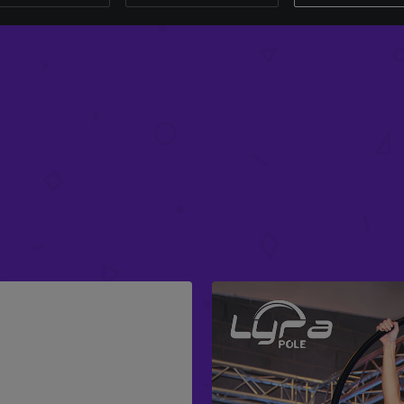
PACCHETTO SPINNING MO
£
345.97
-
£
425.97