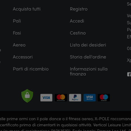
S
Acquista tutti
Registro
V
Pali
Accedi
S
P
Fasi
Cestino
E
Aereo
Lista dei desideri
0
o
Accessori
Storia dell'ordine
X
e
Parti di ricambio
Informazioni sulla
finanza
e sei alle prime armi con il pole dance o il fitness aereo, X-POLE racco
e certificato prima di cimentarti in qualsiasi attività. Vertical Leisure
lles (numero di registrazione 05057679). Sede legale: Ramon Lee Ltd., 