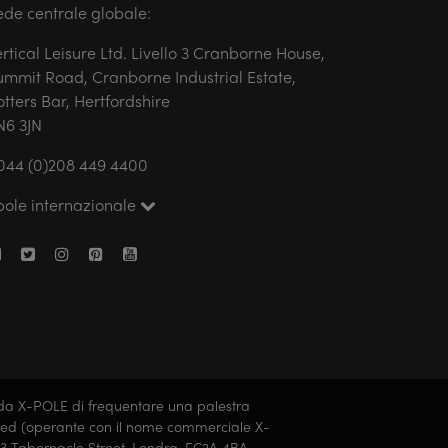
ede centrale globale:
ertical Leisure Ltd. Livello 3 Cranborne House,
ummit Road, Cranborne Industrial Estate,
otters Bar, Hertfordshire
N6 3JN
044 (0)208 449 4400
pole internazionale
manda X-POLE di frequentare una palestra
 Limited (operante con il nome commerciale X-
93 Tabernacle Street, Londra, EC2A 4BA,