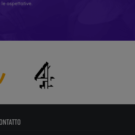
 le aspettative.
ONTATTO