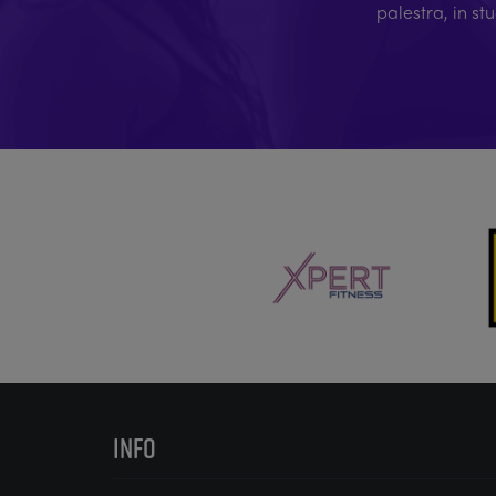
palestra, in st
INFO