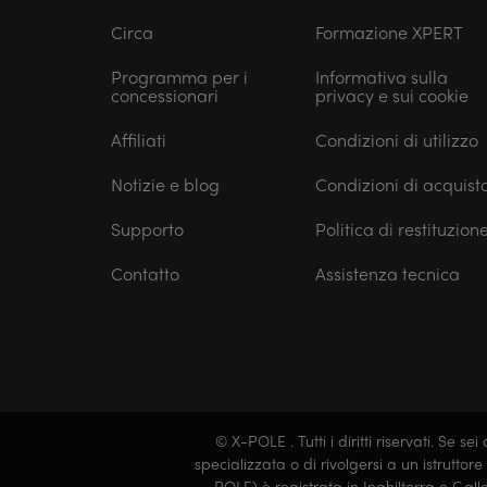
Circa
Formazione XPERT
Programma per i
Informativa sulla
concessionari
privacy e sui cookie
Affiliati
Condizioni di utilizzo
Notizie e blog
Condizioni di acquist
Supporto
Politica di restituzion
Contatto
Assistenza tecnica
© X-POLE . Tutti i diritti riservati. S
specializzata o di rivolgersi a un istruttor
POLE) è registrata in Inghilterra e Ga