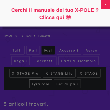
Seguire
Circa
Domande frequenti
Il mio account
0
Cerchi il manuale del tuo X-POLE ?
Clicca qui
🤓
HOME
FASI
LYRAPOLE
Tutti
Pali
Fasi
Accessori
Aereo
Regali
Pacchetti
Parti di ricambio
X-STAGE Pro
X-STAGE Lite
X-STAGE
LyraPole
Set di pali
5 articoli trovati.