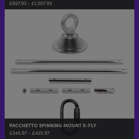
£
927.93
-
£
1,007.93
PACCHETTO SPINNING MOUNT X-FLY
£
345.97
-
£
425.97