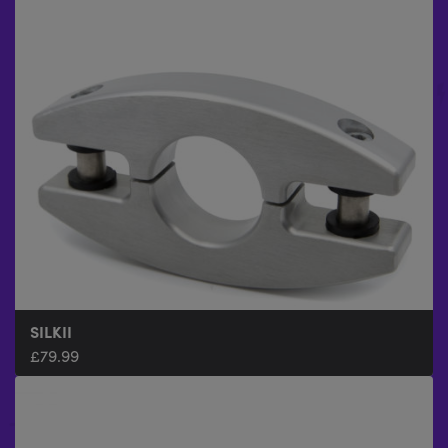
SILKII
£
79.99