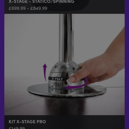
X-STAGE - STATICO/SPINNING
£
699.99
-
£
849.99
KIT X-STAGE PRO
£
149.99