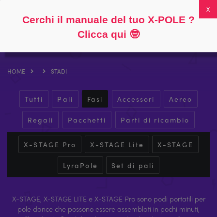
Seguire
Circa
Domande frequenti
Il mio account
0
Cerchi il manuale del tuo X-POLE ?
Clicca qui
🤓
HOME
STADI
Tutti
Pali
Fasi
Accessori
Aereo
Regali
Pacchetti
Parti di ricambio
X-STAGE Pro
X-STAGE Lite
X-STAGE
LyraPole
Set di pali
X-STAGE, X-STAGE LITE e X-STAGE Pro sono podi portatili per
pole dance che possono essere assemblati in pochi minuti,