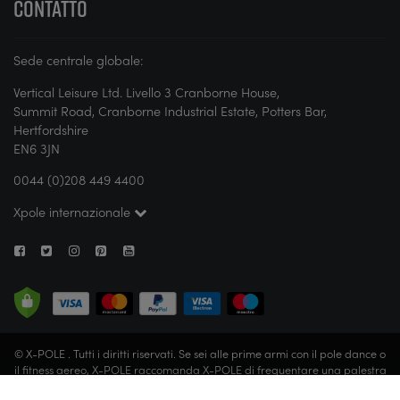
CONTATTO
Sede centrale globale:
Vertical Leisure Ltd. Livello 3 Cranborne House,
Summit Road, Cranborne Industrial Estate, Potters Bar,
Hertfordshire
EN6 3JN
0044 (0)208 449 4400
Xpole internazionale
© X-POLE . Tutti i diritti riservati. Se sei alle prime armi con il pole dance o
il fitness aereo, X-POLE raccomanda X-POLE di frequentare una palestra
specializzata o di rivolgersi a un istruttore certificato prima di cimentarti