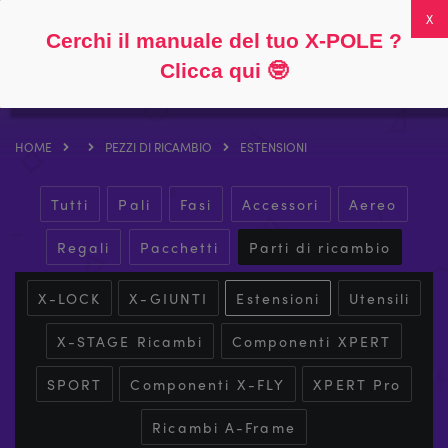
Seguire
Circa
Domande frequenti
Il mio account
0
Cerchi il manuale del tuo X-POLE ?
Clicca qui
🤓
HOME
PEZZI DI RICAMBIO
ESTENSIONI
Tutti
Pali
Fasi
Accessori
Aereo
Regali
Pacchetti
Parti di ricambio
X-LOCK
X-GIUNTI
Estensioni
Utensili
X-STAGE Ricambi
Componenti XPERT
SPORT
Componenti X-FLY
XPERT Pro
Ricambi A-Frame