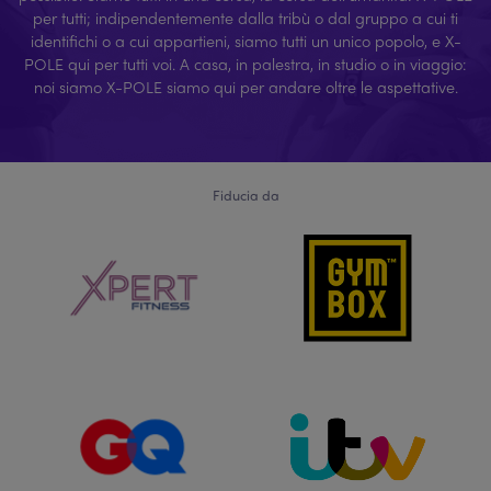
per tutti; indipendentemente dalla tribù o dal gruppo a cui ti
identifichi o a cui appartieni, siamo tutti un unico popolo, e X-
POLE qui per tutti voi. A casa, in palestra, in studio o in viaggio:
noi siamo X-POLE siamo qui per andare oltre le aspettative.
Fiducia da