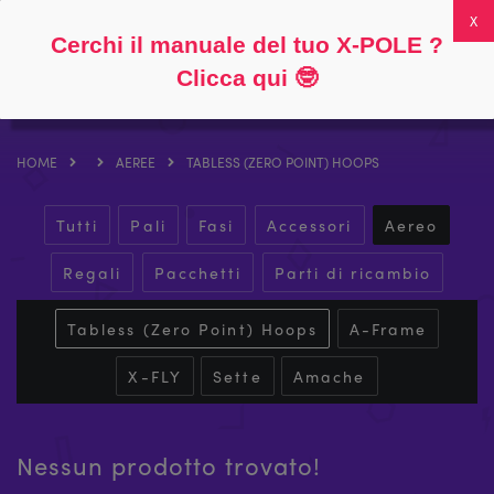
Seguire
Circa
Domande frequenti
Il mio account
0
Cerchi il manuale del tuo X-POLE ?
Clicca qui
🤓
HOME
AEREE
TABLESS (ZERO POINT) HOOPS
Tutti
Pali
Fasi
Accessori
Aereo
Regali
Pacchetti
Parti di ricambio
Tabless (Zero Point) Hoops
A-Frame
X-FLY
Sette
Amache
Nessun prodotto trovato!