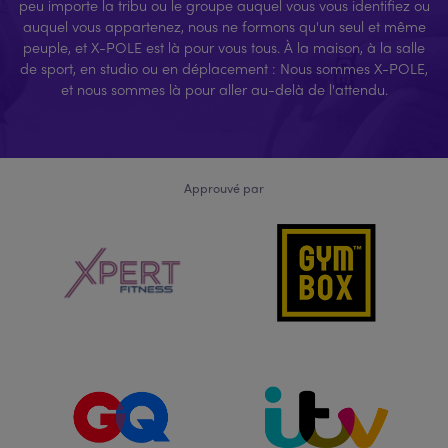
peu importe la tribu ou le groupe auquel vous vous identifiez ou
auquel vous appartenez, nous ne formons qu'un seul et même
peuple, et X-POLE est là pour vous tous. À la maison, à la salle
de sport, en studio ou en déplacement : Nous sommes X-POLE,
et nous sommes là pour aller au-delà de l'attendu.
Approuvé par