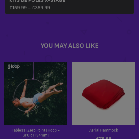
£
159.99
–
£
369.99