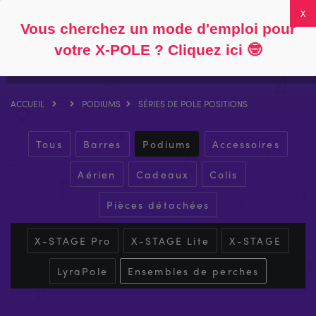
Suivre
À propos
FAQ
Mon compte
0
Vous cherchez un mode d'emploi pour
votre X-POLE ? Cliquez ici
🤓
ACCUEIL
PODIUMS
SÉRIES DE POLE POSITIONS
Tous
Barres
Podiums
Accessoires
Aérien
Cadeaux
Colis
Pièces détachées
X-STAGE Pro
X-STAGE Lite
X-STAGE
LyraPole
Ensembles de perches