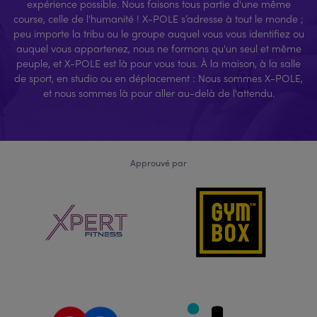
expérience possible. Nous faisons tous partie d'une même
course, celle de l'humanité ! X-POLE s’adresse à tout le monde ;
peu importe la tribu ou le groupe auquel vous vous identifiez ou
auquel vous appartenez, nous ne formons qu'un seul et même
peuple, et X-POLE est là pour vous tous. À la maison, à la salle
de sport, en studio ou en déplacement : Nous sommes X-POLE,
et nous sommes là pour aller au-delà de l'attendu.
Approuvé par