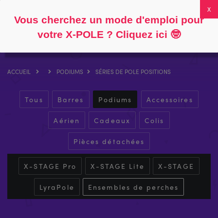
Suivre
À propos
FAQ
Mon compte
0
Vous cherchez un mode d'emploi pour
votre X-POLE ? Cliquez ici
🤓
ACCUEIL
PODIUMS
SÉRIES DE POLE POSITIONS
Tous
Barres
Podiums
Accessoires
Aérien
Cadeaux
Colis
Pièces détachées
X-STAGE Pro
X-STAGE Lite
X-STAGE
LyraPole
Ensembles de perches