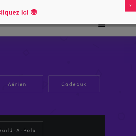
FAQ
Mon compte
0
iquez ici
🤓
Aérien
Cadeaux
Build-A-Pole