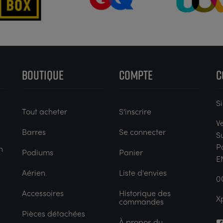
BOUTIQUE
COMPTE
C
S
Tout acheter
S'inscrire
V
Barres
Se connecter
S
P
n
Podiums
Panier
E
Aérien
Liste d'envies
0
Accessoires
Historique des
X
commandes
Pièces détachées
À propos du