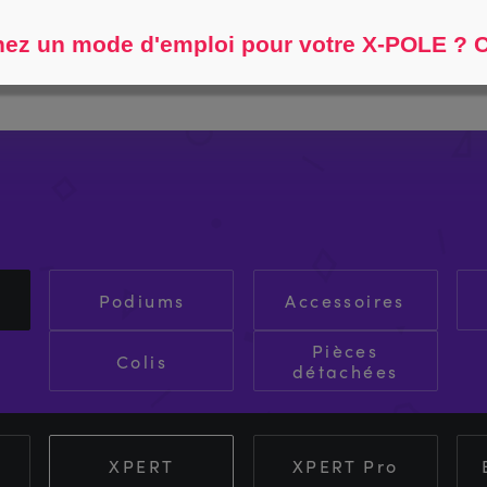
Aidez-moi à trouver...
ez un mode d'emploi pour votre X-POLE ? Cl
Podiums
Accessoires
Pièces
Colis
détachées
XPERT
XPERT Pro