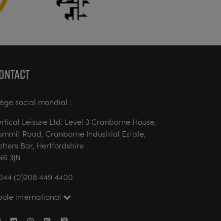
ONTACT
iège social mondial :
ertical Leisure Ltd. Level 3 Cranborne House,
ummit Road, Cranborne Industrial Estate,
otters Bar, Hertfordshire
N6 3JN
044 (0)208 449 4400
pole international