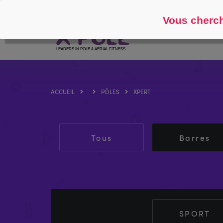
Suivre
À propos
Vous cherch
ACCUEIL
PÔLES
XPERT
Tous
Barres
SPORT