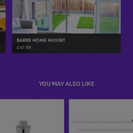
BARRE HOME MOUNT
£
47.99