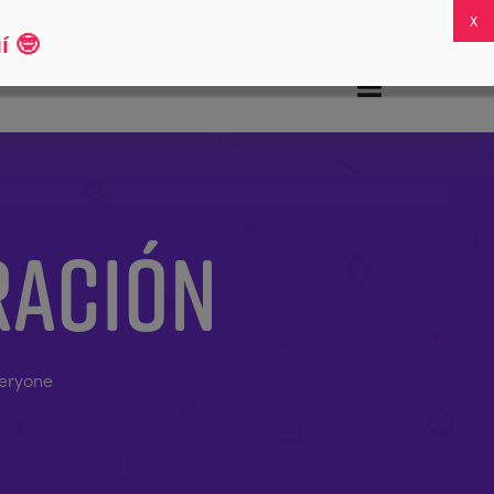
Preguntas frecuentes
Mi cuenta
0
í
🤓
RACIÓN
veryone