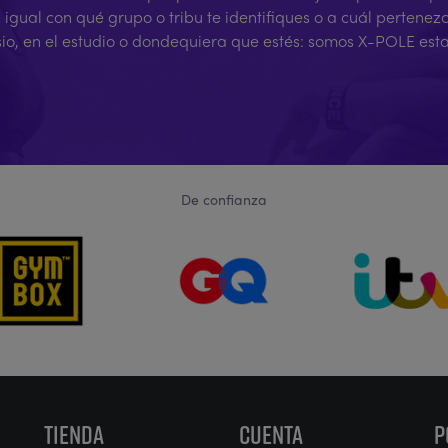
ual con qué grupo o tribu te identifiques o a cuál pertenez
sio, en el estudio o dondequiera que estés: somos X-POLE est
De confianza
TIENDA
CUENTA
P