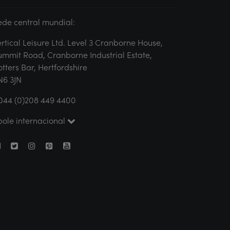
ede central mundial:
ertical Leisure Ltd. Level 3 Cranborne House,
ummit Road, Cranborne Industrial Estate,
otters Bar, Hertfordshire
N6 3JN
044 (0)208 449 4400
pole internacional