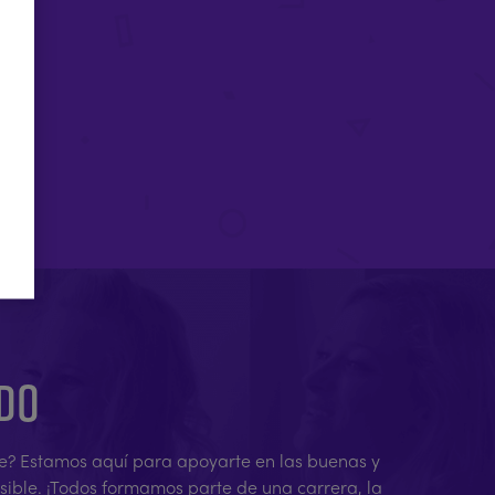
ADO
rene? Estamos aquí para apoyarte en las buenas y
osible. ¡Todos formamos parte de una carrera, la