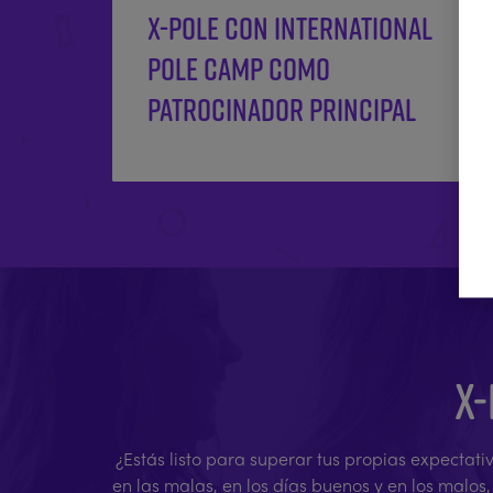
X-POLE CON INTERNATIONAL
POLE CAMP COMO
PATROCINADOR PRINCIPAL
X-
¿Estás listo para superar tus propias expectati
en las malas, en los días buenos y en los malos