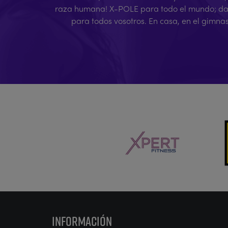
raza humana! X-POLE para todo el mundo; da ig
para todos vosotros. En casa, en el gimna
INFORMACIÓN