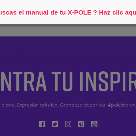
Ayúdame a encontrar...
scas el manual de tu X-POLE ? Haz clic aqu
NTRA TU INSPI
s diario. Expresión artística. Grandeza deportiva. #poleisfore