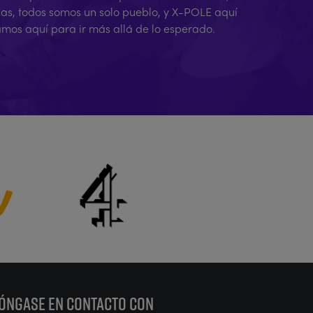
cas, todos somos un solo pueblo, y X-POLE aquí
amos aquí para ir más allá de lo esperado.
ÓNGASE EN CONTACTO CON