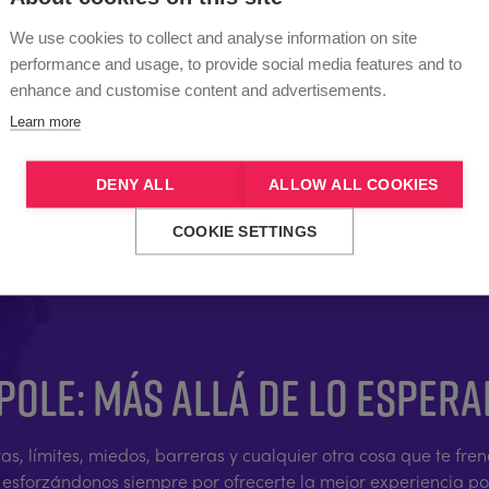
We use cookies to collect and analyse information on site
performance and usage, to provide social media features and to
enhance and customise content and advertisements.
Learn more
DENY ALL
ALLOW ALL COOKIES
COOKIE SETTINGS
POLE: MÁS ALLÁ DE LO ESPER
vas, límites, miedos, barreras y cualquier otra cosa que te f
, esforzándonos siempre por ofrecerte la mejor experiencia p