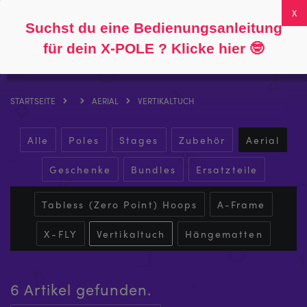
Folgen Sie
Über
FAQs
Mein Konto
0
Suchst du eine Bedienungsanleitung
für dein X-POLE ? Klicke hier
🤓
STARTSEITE
AERIAL
VERTIKALTUCH
Alle
Poles
Stages
Zubehör
Aerial
Geschenke
Bundles
Ersatzteile
Tabless (Zero Point) Hoops
A-Frame
X-FLY
Vertikaltuch
Hängematten
6 Artikel gefunden.