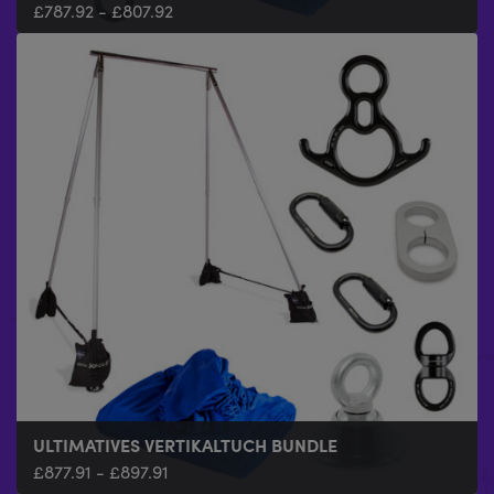
£
£
787.92
205.96
-
-
£
£
807.92
225.96
ULTIMATIVES VERTIKALTUCH BUNDLE
£
877.91
-
£
897.91