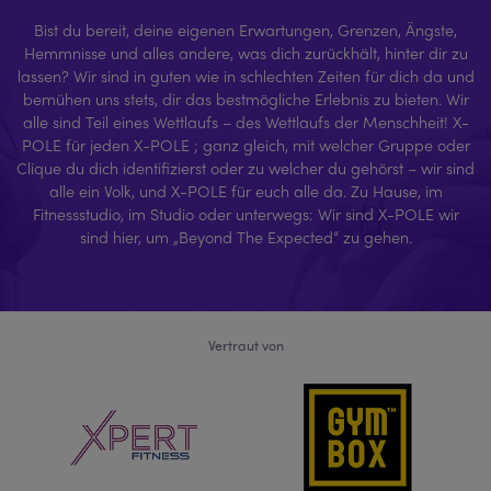
Bist du bereit, deine eigenen Erwartungen, Grenzen, Ängste,
Hemmnisse und alles andere, was dich zurückhält, hinter dir zu
lassen? Wir sind in guten wie in schlechten Zeiten für dich da und
bemühen uns stets, dir das bestmögliche Erlebnis zu bieten. Wir
alle sind Teil eines Wettlaufs – des Wettlaufs der Menschheit! X-
POLE für jeden X-POLE ; ganz gleich, mit welcher Gruppe oder
Clique du dich identifizierst oder zu welcher du gehörst – wir sind
alle ein Volk, und X-POLE für euch alle da. Zu Hause, im
Fitnessstudio, im Studio oder unterwegs: Wir sind X-POLE wir
sind hier, um „Beyond The Expected“ zu gehen.
Vertraut von