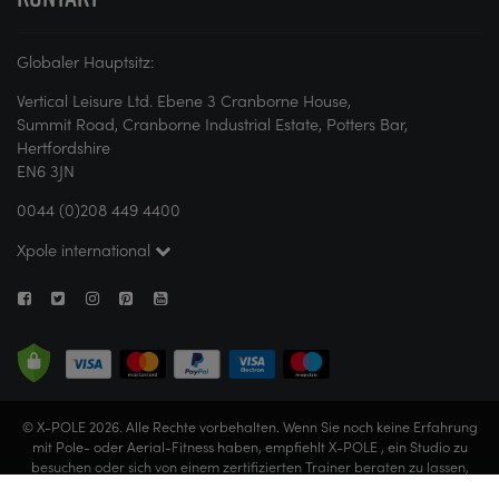
Globaler Hauptsitz:
Vertical Leisure Ltd. Ebene 3 Cranborne House,
Summit Road, Cranborne Industrial Estate, Potters Bar,
Hertfordshire
EN6 3JN
0044 (0)208 449 4400
Xpole international
© X-POLE 2026. Alle Rechte vorbehalten. Wenn Sie noch keine Erfahrung
mit Pole- oder Aerial-Fitness haben, empfiehlt X-POLE , ein Studio zu
besuchen oder sich von einem zertifizierten Trainer beraten zu lassen,
bevor Sie irgendwelche Übungen ausprobieren. Vertical Leisure Limited