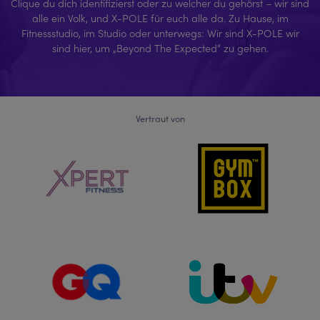
Clique du dich identifizierst oder zu welcher du gehörst – wir sind
alle ein Volk, und X-POLE für euch alle da. Zu Hause, im
Fitnessstudio, im Studio oder unterwegs: Wir sind X-POLE wir
sind hier, um „Beyond The Expected“ zu gehen.
Vertraut von