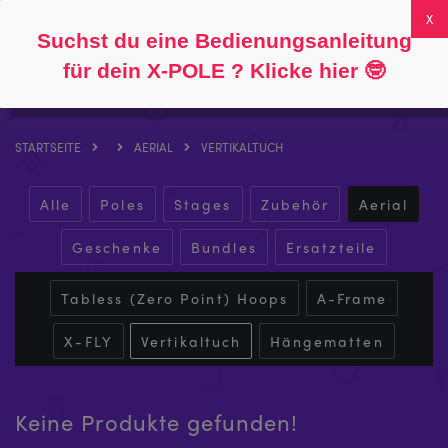
Folgen Sie
Über
FAQs
Mein Konto
0
Suchst du eine Bedienungsanleitung
für dein X-POLE ? Klicke hier
🤓
STARTSEITE
AERIAL
VERTIKALTUCH
Alle
Poles
Stages
Zubehör
Aerial
Geschenke
Bundles
Ersatzteile
Tabless (Zero Point) Hoops
A-Frame
X-FLY
Vertikaltuch
Hängematten
Keine Produkte gefunden!