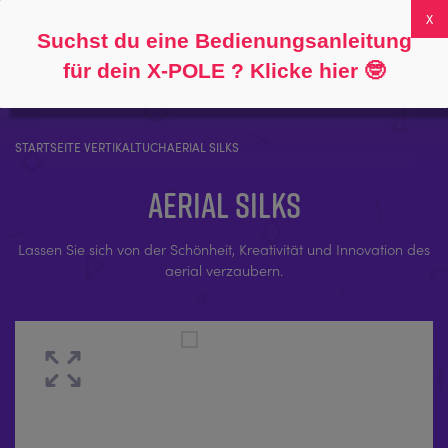
Folgen Sie
Über
FAQs
Mein Konto
0
Suchst du eine Bedienungsanleitung
für dein X-POLE ? Klicke hier
🤓
STARTSEITE
VERTIKALTUCHAERIAL SILKS
Aerial Silks
Lassen Sie sich von der Schönheit, Kreativität und Innovation des
aerial verzaubern.