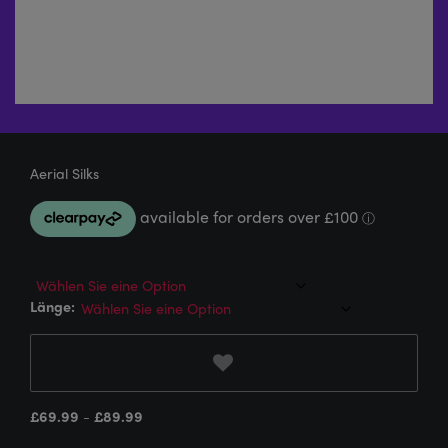
Aerial Silks
Länge:
£
69.99
-
£
89.99