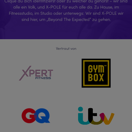
Clique du dich identifizierst oder zu welcher du gehörst – wir sind
alle ein Volk, und X-POLE für euch alle da. Zu Hause, im
Fitnessstudio, im Studio oder unterwegs: Wir sind X-POLE wir
sind hier, um „Beyond The Expected“ zu gehen.
Vertraut von