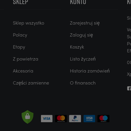
SKLEP
KONTO
K
S
i
Sklep wszystko
Zarejestruj się
V
Polacy
Zaloguj się
S
P
Etapy
Koszyk
E
Z powietrza
Lista życzeń
0
Akcesoria
Historia zamówień
X
Części zamienne
O finansach