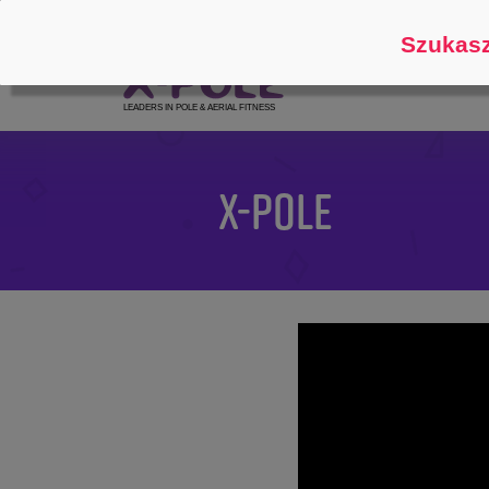
Śledź
O
Szukasz
X-POLE