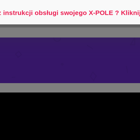
Pomóż mi znaleźć...
 instrukcji obsługi swojego X-POLE ? Kliknij