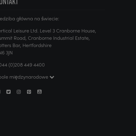
ONTAKT
iedziba główna na świecie:
ertical Leisure Ltd. Level 3 Cranborne House,
ummit Road, Cranborne Industrial Estate,
otters Bar, Hertfordshire
N6 3JN
044 (0)208 449 4400
pole międzynarodowe