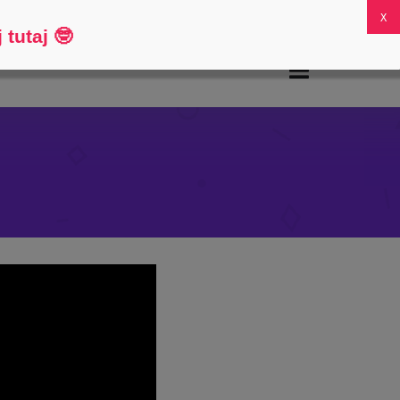
FAQs
Moje konto
0
 tutaj
🤓