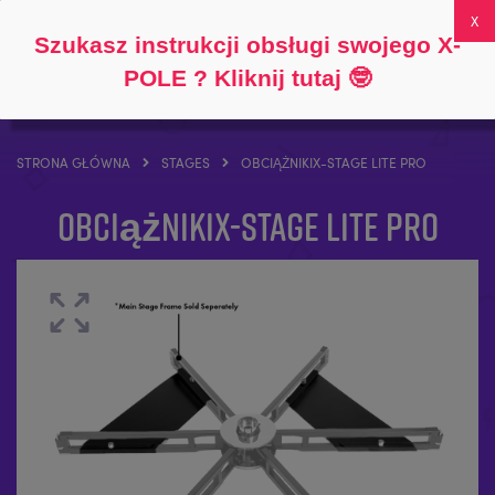
Śledź
O
FAQs
Moje konto
0
Szukasz instrukcji obsługi swojego X-
POLE ? Kliknij tutaj
🤓
STRONA GŁÓWNA
STAGES
OBCIĄŻNIKIX-STAGE LITE PRO
ObciążnikiX-STAGE Lite Pro