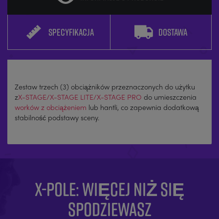
SPECYFIKACJA
DOSTAWA
Zestaw trzech (3) obciążników przeznaczonych do użytku
z
X-STAGE/X-STAGE LITE/
X-STAGE PRO
do umieszczenia
worków z obciążeniem
lub hantli, co zapewnia dodatkową
stabilność podstawy sceny.
X-POLE: WIĘCEJ NIŻ SIĘ
SPODZIEWASZ