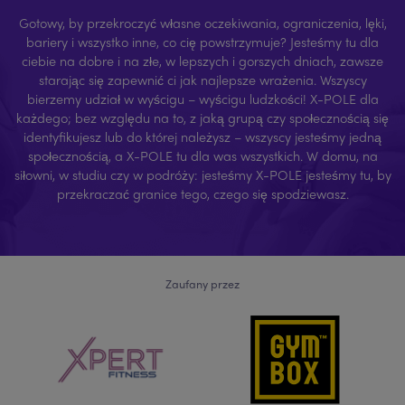
Gotowy, by przekroczyć własne oczekiwania, ograniczenia, lęki,
bariery i wszystko inne, co cię powstrzymuje? Jesteśmy tu dla
ciebie na dobre i na złe, w lepszych i gorszych dniach, zawsze
starając się zapewnić ci jak najlepsze wrażenia. Wszyscy
bierzemy udział w wyścigu – wyścigu ludzkości! X-POLE dla
każdego; bez względu na to, z jaką grupą czy społecznością się
identyfikujesz lub do której należysz – wszyscy jesteśmy jedną
społecznością, a X-POLE tu dla was wszystkich. W domu, na
siłowni, w studiu czy w podróży: jesteśmy X-POLE jesteśmy tu, by
przekraczać granice tego, czego się spodziewasz.
Zaufany przez