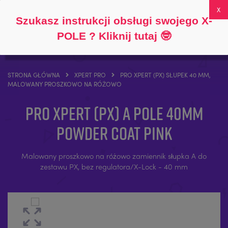
Śledź
O
FAQs
Moje konto
0
Szukasz instrukcji obsługi swojego X-
POLE ? Kliknij tutaj
🤓
STRONA GŁÓWNA
XPERT PRO
PRO XPERT (PX) SŁUPEK 40 MM,
MALOWANY PROSZKOWO NA RÓŻOWO
Pro Xpert (PX) A Pole 40mm
Powder Coat Pink
Malowany proszkowo na różowo zamiennik słupka A do
zestawu PX, bez regulatora/X-Lock - 40 mm