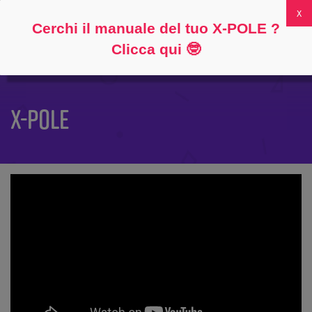
Seguire
Circa
Domande frequenti
Il mio account
0
Cerchi il manuale del tuo X-POLE ?
Clicca qui
🤓
X-POLE