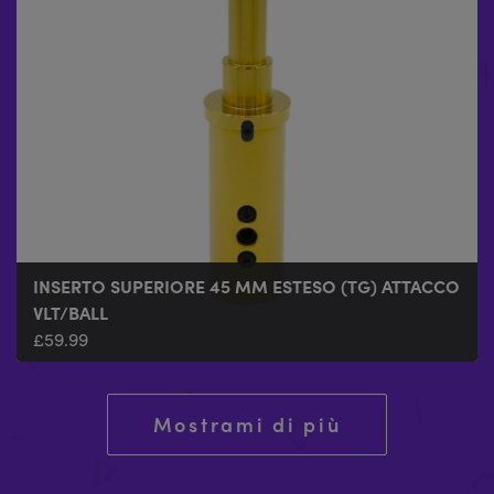
INSERTO SUPERIORE 45 MM ESTESO (TG) ATTACCO
VLT/BALL
INSERTO SUPERIORE 45 MM STD (CR)
£
£
59.99
15.99
Mostrami di più