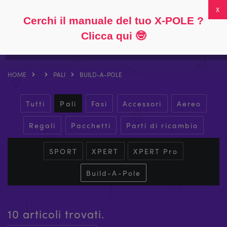
Seguire
Circa
Domande frequenti
Il mio account
0
Cerchi il manuale del tuo X-POLE ?
Clicca qui
🤓
HOME
PALI
BUILD-A-POLE
Tutti
Pali
Fasi
Accessori
Aereo
Regali
Pacchetti
Parti di ricambio
SPORT
XPERT
XPERT Pro
Build-A-Pole
10 articoli trovati.