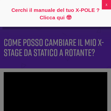
Seguire
Circa
Domande frequenti
Il mio account
0
Cerchi il manuale del tuo X-POLE ?
Clicca qui
🤓
COME POSSO CAMBIARE IL MIO X-
STAGE DA STATICO A ROTANTE?