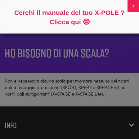
Seguire
Circa
Domande frequenti
Il mio account
0
Cerchi il manuale del tuo X-POLE ?
Clicca qui
🤓
HO BISOGNO DI UNA SCALA?
Non è necessaria alcuna scala per montare nessuno dei nostri
pali a fissaggio a pressione (SPORT, XPERT e XPERT Pro) né i
nostri pali autoportanti (X-STAGE e X-STAGE Lite).
INFO