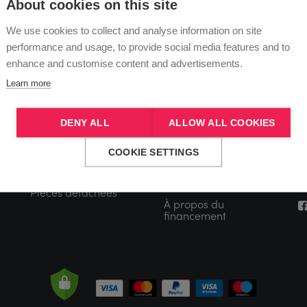
BOUTIQUE
COMPTE
C
About cookies on this site
We use cookies to collect and analyse information on site
S
performance and usage, to provide social media features and to
Tout acheter
S'inscrire
enhance and customise content and advertisements.
V
Barres
Se connecter
S
Learn more
P
n
Podiums
Panier
E
DENY ALL
ALLOW ALL COOKIES
Aérien
Liste d'envies
0
COOKIE SETTINGS
Accessoires
Historique des
X
commandes
Pièces détachées
À propos du
financement