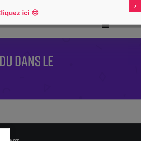
FAQ
Mon compte
0
iquez ici
🤓
DU DANS LE