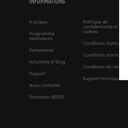
INFORMATIONS
À propos
Politique de
confidentialité et de
cookies
Programme
revendeurs
Conditions d'utilisatio
Partenaires
Conditions d'achat
Actualités et blog
Conditions de retour
Support
Support technique
Nous contacter
Formation XPERT