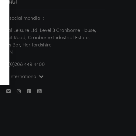
ONTACT
iège social mondial :
ertical Leisure Ltd. Level 3 Cranborne House,
ummit Road, Cranborne Industrial Estate,
otters Bar, Hertfordshire
N6 3JN
044 (0)208 449 4400
pole international